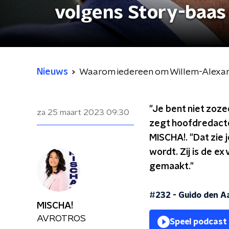
volgens Story-baas
Nieuws
Waarom iedereen om Willem-Alexand
"Je bent niet zoz
za 25 maart 2023
09:30
zegt hoofdredacte
MISCHA!. "Dat zie 
wordt. Zij is de ex
gemaakt."
#232 - Guido den A
MISCHA!
AVROTROS
Speel podcast