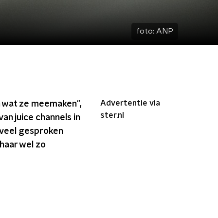
foto:
ANP
Advertentie via
in wat ze meemaken",
ster.nl
n juice channels in
d veel gesproken
 haar wel zo