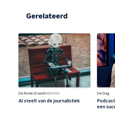
Gerelateerd
De Rode Draad
De Dag
BNNVARA
AI steelt van de journalistiek
Podcast
een suc