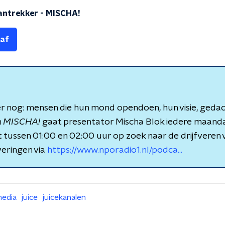
antrekker
-
MISCHA!
 af
 er nog: mensen die hun mond opendoen, hun visie, ged
n
MISCHA!
gaat presentator Mischa Blok iedere maand
tussen 01:00 en 02:00 uur op zoek naar de drijfveren
veringen via
https://www.nporadio1.nl/podca...
edia
juice
juicekanalen