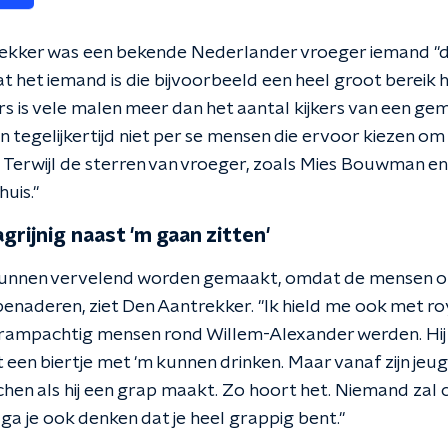
ekker was een bekende Nederlander vroeger iemand "di
dat het iemand is die bijvoorbeeld een heel groot bereik h
s is vele malen meer dan het aantal kijkers van een ge
 tegelijkertijd niet per se mensen die ervoor kiezen om
n. Terwijl de sterren van vroeger, zoals Mies Bouwman en
huis."
grijnig naast 'm gaan zitten'
nnen vervelend worden gemaakt, omdat de mensen om
enaderen, ziet Den Aantrekker. "Ik hield me ook met roy
krampachtig mensen rond Willem-Alexander werden. Hij 
st een biertje met 'm kunnen drinken. Maar vanaf zijn jeug
en als hij een grap maakt. Zo hoort het. Niemand zal c
 ga je ook denken dat je heel grappig bent."