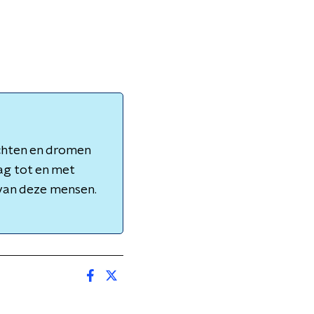
achten en dromen
ag tot en met
 van deze mensen.