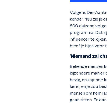
Volgens Den Aantr
kende". "Nu zie je 
800 duizend volger
programma. Dat zijn
influencer te kijke
bleef je bijna voor t
'Niemand zal cha
Bekende mensen ku
bijzondere manier b
bezig, en zag hoe 
kerel, en je zou be
mensen om hem lach
gaan zitten. En dan