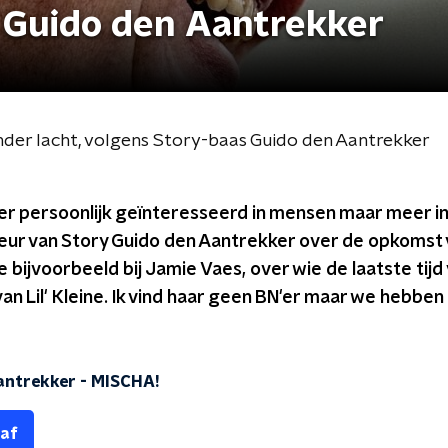
 Guido den Aantrekker
er lacht, volgens Story-baas Guido den Aantrekker
eer persoonlijk geïnteresseerd in mensen maar meer 
ur van Story Guido den Aantrekker over de opkomst va
je bijvoorbeeld bij Jamie Vaes, over wie de laatste tij
 van Lil' Kleine. Ik vind haar geen BN'er maar we hebben
antrekker
-
MISCHA!
 af