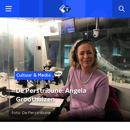
Cultuur & Media
De Perstribune: Angela
Groothuizen
foto:
De Perstribune