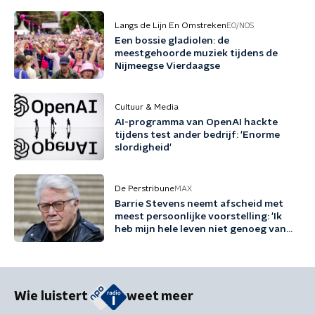
Langs de Lijn En Omstreken
EO/NOS
Een bossie gladiolen: de
meestgehoorde muziek tijdens de
Nijmeegse Vierdaagse
Cultuur & Media
AI-programma van OpenAI hackte
tijdens test ander bedrijf: 'Enorme
slordigheid'
De Perstribune
MAX
Barrie Stevens neemt afscheid met
meest persoonlijke voorstelling: 'Ik
heb mijn hele leven niet genoeg van
mezelf gehouden'
Wie luistert
weet meer