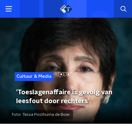
Cultuur & Media
'Toeslagenaffaire is gevolg van
leesfout door rechters'
foto:
Tessa Posthuma de Boer