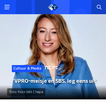
Cultuur & Media
'VPRO-meisje en SBS, leg eens uit'
foto:
Foto SBS | Talpa