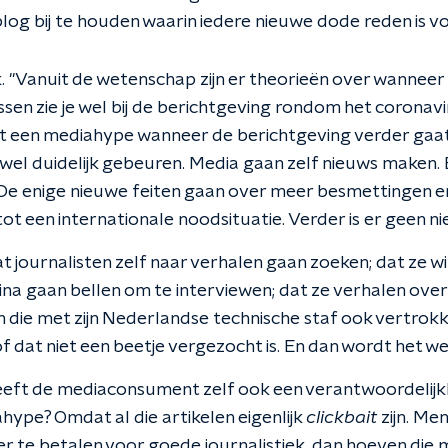
blog bij te houden waarin iedere nieuwe dode reden is v
. "Vanuit de wetenschap zijn er theorieën over wanneer
sen zie je wel bij de berichtgeving rondom het coronavi
dt een mediahype wanneer de berichtgeving verder gaa
je wel duidelijk gebeuren. Media gaan zelf nieuws maken. 
De enige nieuwe feiten gaan over meer besmettingen e
t een internationale noodsituatie. Verder is er geen ni
 journalisten zelf naar verhalen gaan zoeken; dat ze wi
ina gaan bellen om te interviewen; dat ze verhalen over
ie met zijn Nederlandse technische staf ook vertrokken
of dat niet een beetje vergezocht is. En dan wordt het w
eeft de mediaconsument zelf ook een verantwoordelij
hype? Omdat al die artikelen eigenlijk
clickbait
zijn. Me
r te betalen voor goede journalistiek, dan hoeven die m