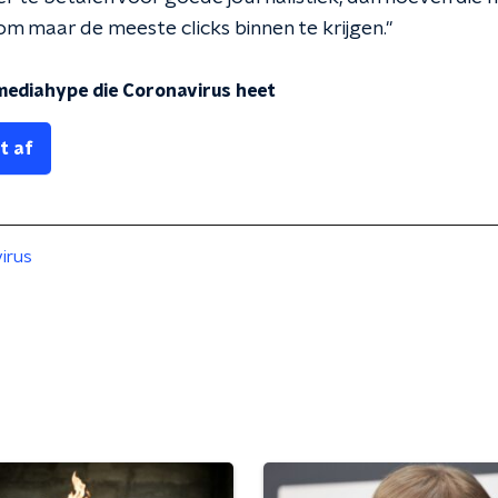
n om maar de meeste clicks binnen te krijgen."
 mediahype die Coronavirus heet
t af
irus