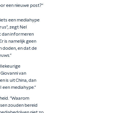
oor een nieuwe post?"
 iets een mediahype
rus", zegt Nel
t dan informeren
Er is namelijk geen
n doden, en dat de
euws."
llekeurige
 Giovanni van
 is uit China, dan
el een mediahype."
kheid. "Waarom
nsen zouden bereid
ediabedrijven niet zo