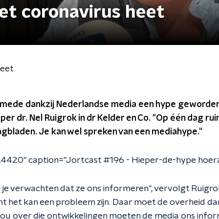
et coronavirus heet
heet
s mede dankzij Nederlandse media een hype geworden
 dr. Nel Ruigrok in dr Kelder en Co. "Op één dag ruim
gbladen. Je kan wel spreken van een mediahype."
4420" caption="Jortcast #196 - Hieper-de-hype hoera:
je verwachten dat ze ons informeren", vervolgt Ruigro
 het kan een probleem zijn. Daar moet de overheid da
ou over die ontwikkelingen moeten de media ons inform