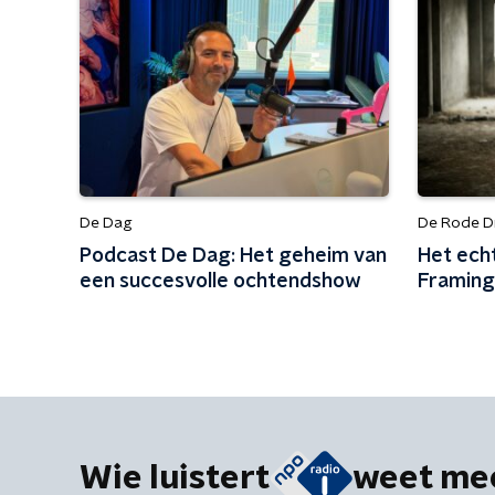
De Dag
De Rode D
Podcast De Dag: Het geheim van
Het ech
een succesvolle ochtendshow
Framin
Wie luistert
weet me