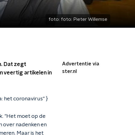
foto:
foto: Pieter Willemse
Advertentie via
. Dat zegt
ster.nl
 veertig artikelen in
 het coronavirus" }
k. "Het moet op de
n over nadenken en
eren. Maar is het