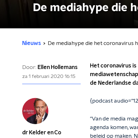
De mediahype die h
Nieuws
De mediahype die het coronavirus 
Het coronavirus i
Door:
Ellen Hollemans
mediawetenschapper
za 1 februari 2020
16:15
de Nederlandse da
{podcast audio="12
"Van de media mag 
agenda komen, want
dr Kelder en Co
beleid op maken. N