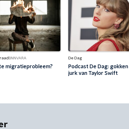
raad
De Dag
BNNVARA
te migratieprobleem?
Podcast De Dag: gokken
g
jurk van Taylor Swift
er