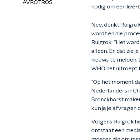
AVROTROS
nodig om een live-
Nee, denkt Ruigrok
wordt en die proces
Ruigrok. "Het wor
alleen. En dat zie 
nieuws te melden. 
WHO het uitroept to
"Op het moment dat
Nederlanders in Ch
Bronckhorst maken d
kun je je afvragen 
Volgens Ruigrok h
ontstaat een media
moeten zijn om mee