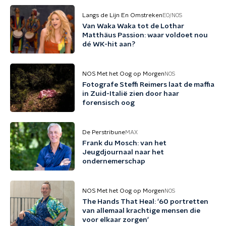
Langs de Lijn En Omstreken
EO/NOS
Van Waka Waka tot de Lothar
Matthäus Passion: waar voldoet nou
dé WK-hit aan?
NOS Met het Oog op Morgen
NOS
Fotografe Steffi Reimers laat de maffia
in Zuid-Italië zien door haar
forensisch oog
De Perstribune
MAX
Frank du Mosch: van het
Jeugdjournaal naar het
ondernemerschap
NOS Met het Oog op Morgen
NOS
The Hands That Heal: '60 portretten
van allemaal krachtige mensen die
voor elkaar zorgen'