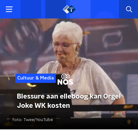
Cultuur & Media
Blessure aan elleboog kan Orgel
Joke WK kosten
foto:
Twee/YouTube