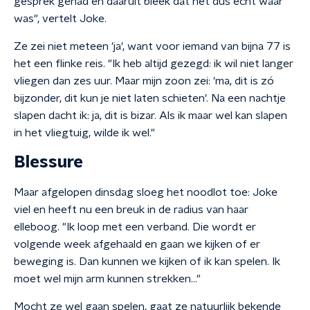
gesprek gehad en daaruit bleek dat het dus écht waar
was", vertelt Joke.
Ze zei niet meteen 'ja', want voor iemand van bijna 77 is
het een flinke reis. "Ik heb altijd gezegd: ik wil niet langer
vliegen dan zes uur. Maar mijn zoon zei: 'ma, dit is zó
bijzonder, dit kun je niet laten schieten'. Na een nachtje
slapen dacht ik: ja, dit is bizar. Als ik maar wel kan slapen
in het vliegtuig, wilde ik wel."
Blessure
Maar afgelopen dinsdag sloeg het noodlot toe: Joke
viel en heeft nu een breuk in de radius van haar
elleboog. "Ik loop met een verband. Die wordt er
volgende week afgehaald en gaan we kijken of er
beweging is. Dan kunnen we kijken of ik kan spelen. Ik
moet wel mijn arm kunnen strekken…"
Mocht ze wel gaan spelen, gaat ze natuurlijk bekende