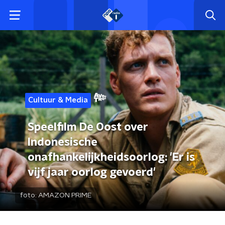
Cultuur & Media
Speelfilm De Oost over
Indonesische
onafhankelijkheidsoorlog: 'Er is
vijf jaar oorlog gevoerd'
foto:
AMAZON PRIME