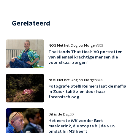
Gerelateerd
NOS Met het Oog op Morgen
NOS
The Hands That Heal: '60 portretten
van allemaal krachtige mensen die
voor elkaar zorgen'
NOS Met het Oog op Morgen
NOS
Fotografe Steffi Reimers laat de maffia
in Zuid-Italië zien door haar
forensisch oog
Dit is de Dag
EO
Het eerste WK zonder Bert
Maalderink, die stopte bij de NOS
omdat hij MS heeft