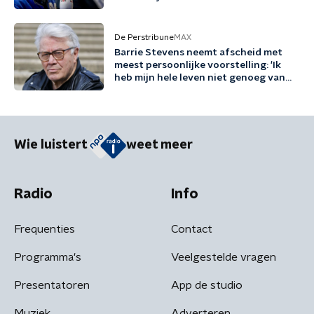
De Perstribune
MAX
Barrie Stevens neemt afscheid met
meest persoonlijke voorstelling: 'Ik
heb mijn hele leven niet genoeg van
mezelf gehouden'
Wie luistert
weet meer
Radio
Info
Frequenties
Contact
Programma's
Veelgestelde vragen
Presentatoren
App de studio
Muziek
Adverteren