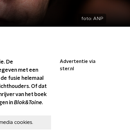
foto:
ANP
Advertentie via
ie. De
ster.nl
gegeven met een
de fusie helemaal
ichthouders. Of dat
rijver van het boek
gen in
Blok&Toine
.
media cookies.