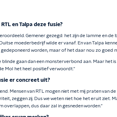
 RTL en Talpa deze fusie?
r veroordeeld. Gemener gezegd: het zijn de lamme en de
 Duitse moederbedrijf wilde er vanaf. En van Talpa kenn
et gedeponeerd worden, maar of het daar nou zo goed 
 blinde gaan dan een monsterverbond aan. Maar het is n
e Mol het heel positief verwoordt."
usie er concreet uit?
ekend. Mensen van RTL mogen niet met mij praten van de
eit, zeggen zij. Dus we weten niet hoe het eruit ziet. M
rm overlappen, dus daar zal in gesneden worden."