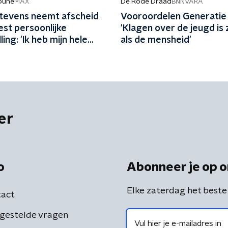
ibune
De Rode Draad
MAX
BNNVARA
Stevens neemt afscheid
Vooroordelen Generatie 
st persoonlijke
'Klagen over de jeugd is
ling: 'Ik heb mijn hele
als de mensheid'
iet genoeg van mezelf
en'
er
o
Abonneer je op o
Elke zaterdag het beste
act
gestelde vragen