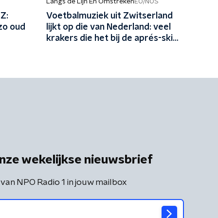
Langs de Lijn En Omstreken
EO/NOS
Z:
Voetbalmuziek uit Zwitserland
 zo oud
lijkt op die van Nederland: veel
krakers die het bij de aprés-ski
goed zouden doen
nze wekelijkse nieuwsbrief
 van NPO Radio 1 in jouw mailbox