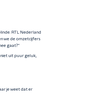
 blinde. RTL Nederland
en we de omzetcijfers
mee gaat?"
iet uit puur geluk,
aar je weet dat er