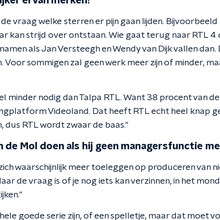
kijker ervan merken?
k de vraag welke sterren er pijn gaan lijden. Bijvoorbeel
ar kan strijd over ontstaan. Wie gaat terug naar RTL 
 namen als Jan Versteegh en Wendy van Dijk vallen dan.
 Voor sommigen zal geen werk meer zijn of minder, maar
el minder nodig dan Talpa RTL. Want 38 procent van de
gplatform Videoland. Dat heeft RTL echt heel knap g
, dus RTL wordt zwaar de baas."
n de Mol doen als hij geen managersfunctie me
zich waarschijnlijk meer toeleggen op produceren van 
aar de vraag is of je nog iets kan verzinnen, in het mond
jken."
ele goede serie zijn, of een spelletje, maar dat moet v