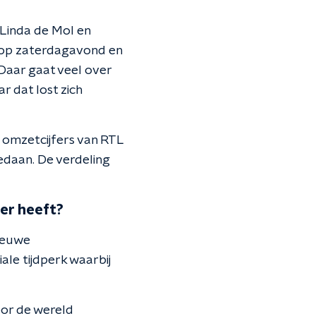
d Linda de Mol en
4 op zaterdagavond en
 Daar gaat veel over
 dat lost zich
 omzetcijfers van RTL
edaan. De verdeling
er heeft?
nieuwe
iale tijdperk waarbij
oor de wereld