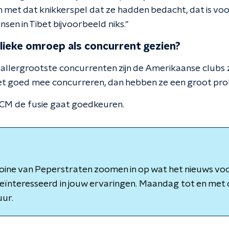
 En met dat knikkerspel dat ze hadden bedacht, dat is vo
sen in Tibet bijvoorbeeld niks."
lieke omroep als concurrent gezien?
e allergrootste concurrenten zijn de Amerikaanse clubs
niet goed mee concurreren, dan hebben ze een groot prob
ACM de fusie gaat goedkeuren.
oine van Peperstraten zoomen in op wat het nieuws voo
 geïnteresseerd in jouw ervaringen. Maandag tot en me
uur.