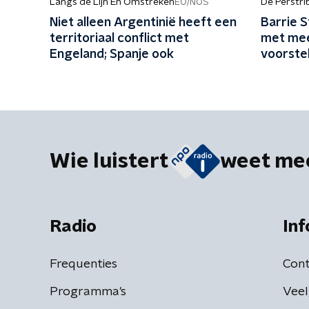
Langs de Lijn En Omstreken
De Perstr
EO/NOS
Niet alleen Argentinië heeft een
Barrie 
territoriaal conflict met
met mee
Engeland; Spanje ook
voorstel
leven n
gehoud
Wie luistert
weet me
Radio
Inf
Frequenties
Cont
Programma's
Veel