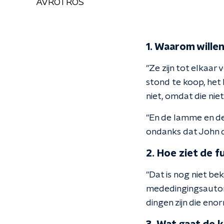
AVROTROS
1. Waarom willen
"Ze zijn tot elkaa
stond te koop, het
niet, omdat die ni
"En de lamme en de
ondanks dat John d
2. Hoe ziet de f
"Dat is nog niet b
mededingingsautorit
dingen zijn die eno