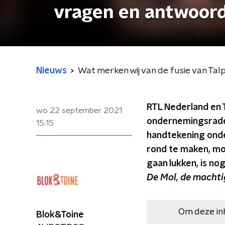
vragen en antwoor
Nieuws
Wat merken wij van de fusie van Ta
RTL Nederland en T
wo 22 september 2021
ondernemingsraden
15:15
handtekening onde
rond te maken, mo
gaan lukken, is no
De Mol, de machti
Om deze in
Blok&Toine