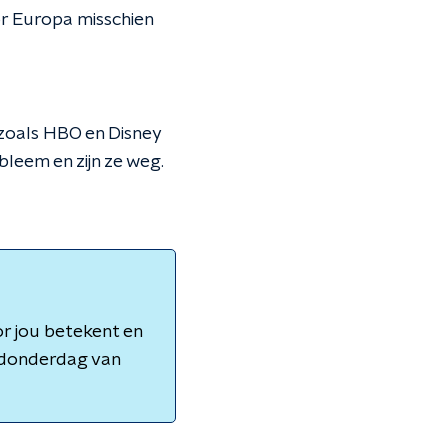
or Europa misschien
 zoals HBO en Disney
leem en zijn ze weg.
r jou betekent en
t donderdag van