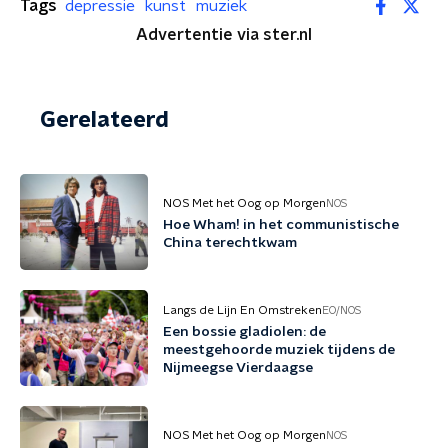
Tags
depressie
kunst
muziek
Advertentie via ster.nl
Gerelateerd
NOS Met het Oog op Morgen
NOS
Hoe Wham! in het communistische
China terechtkwam
Langs de Lijn En Omstreken
EO/NOS
Een bossie gladiolen: de
meestgehoorde muziek tijdens de
Nijmeegse Vierdaagse
NOS Met het Oog op Morgen
NOS