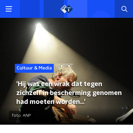
Cultuur & Media
'Hij was een wrak dat tegen
zichzelf in bescherming genomen
had moeten worden...'
foto:
ANP