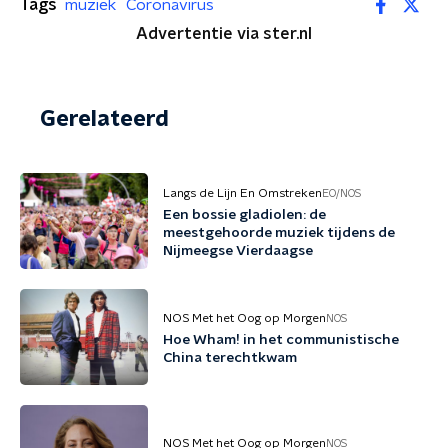
Tags
muziek
Coronavirus
Advertentie via ster.nl
Gerelateerd
Langs de Lijn En Omstreken
EO/NOS
Een bossie gladiolen: de
meestgehoorde muziek tijdens de
Nijmeegse Vierdaagse
NOS Met het Oog op Morgen
NOS
Hoe Wham! in het communistische
China terechtkwam
NOS Met het Oog op Morgen
NOS