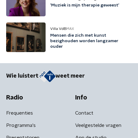
'Muziek is mijn therapie geweest'
Villa VdB
MAX
Mensen die zich met kunst
bezighouden worden langzamer
ouder
Wie luistert
weet meer
Radio
Info
Frequenties
Contact
Programma's
Veelgestelde vragen
Presentatoren
App de studio