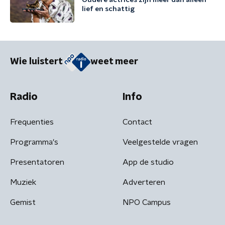
Oudere actrices zijn meer dan alleen
lief en schattig
Wie luistert
weet meer
Radio
Info
Frequenties
Contact
Programma's
Veelgestelde vragen
Presentatoren
App de studio
Muziek
Adverteren
Gemist
NPO Campus