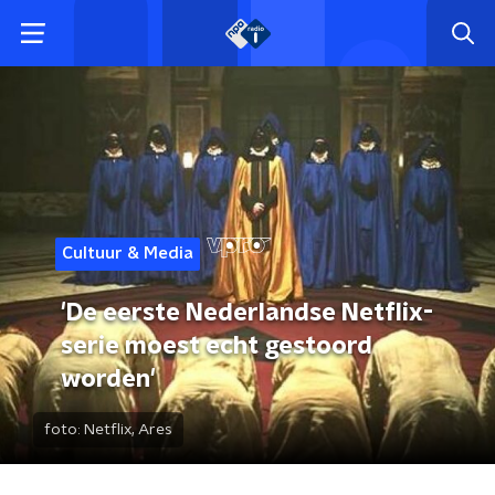
Cultuur & Media
'De eerste Nederlandse Netflix-
serie moest echt gestoord
worden'
foto:
Netflix, Ares