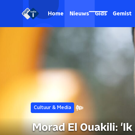
Home
Nieuws
Gids
Gemist
Cultuur & Media
Morad El Ouakili: 'I