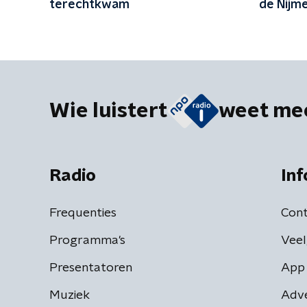
terechtkwam
de Nijm
Wie luistert
weet me
Radio
Inf
Frequenties
Cont
Programma's
Veel
Presentatoren
App 
Muziek
Adv