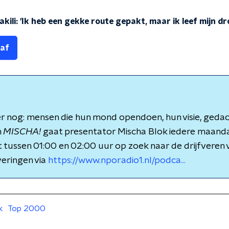
kili: 'Ik heb een gekke route gepakt, maar ik leef mijn d
 af
 er nog: mensen die hun mond opendoen, hun visie, ged
n
MISCHA!
gaat presentator Mischa Blok iedere maand
tussen 01:00 en 02:00 uur op zoek naar de drijfveren
veringen via
https://www.nporadio1.nl/podca...
k
Top 2000