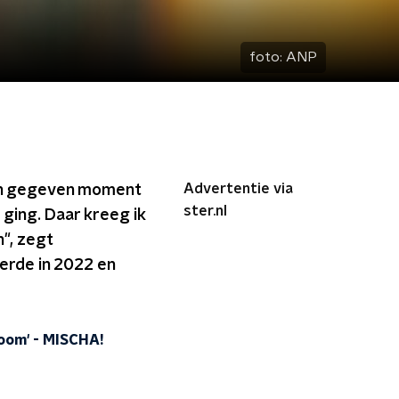
foto:
ANP
Advertentie via
 een gegeven moment
ster.nl
 ging. Daar kreeg ik
n", zegt
eerde in 2022 en
room'
-
MISCHA!