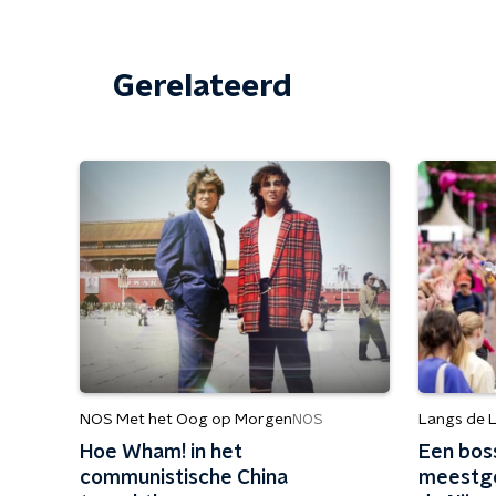
Gerelateerd
NOS Met het Oog op Morgen
Langs de L
NOS
Hoe Wham! in het
Een boss
communistische China
meestge