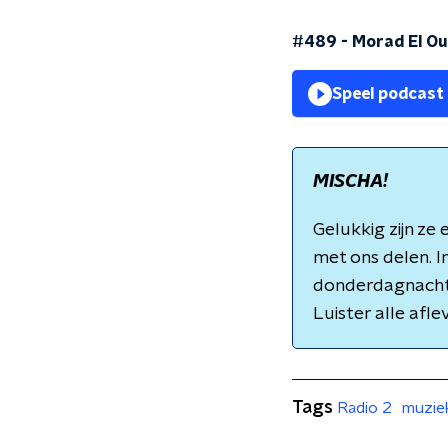
#489 - Morad El Oua
Speel podcast
MISCHA!
Gelukkig zijn ze
met ons delen. I
donderdagnacht 
Luister alle afle
Tags
Radio 2
muzie