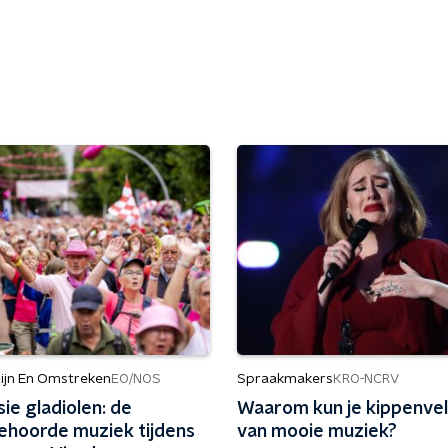
ijn En Omstreken
Spraakmakers
EO/NOS
KRO-NCRV
ie gladiolen: de
Waarom kun je kippenvel
hoorde muziek tijdens
van mooie muziek?