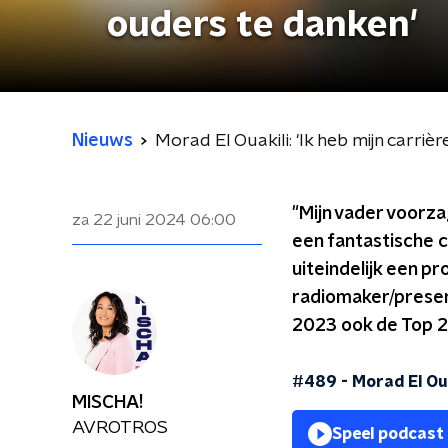
ouders te danken'
Nieuws
Morad El Ouakili: 'Ik heb mijn carriè
"Mijn vader voorza
za 22 juni 2024
06:00
een fantastische c
uiteindelijk een p
radiomaker/present
2023 ook de Top 2
#489 - Morad El Oua
MISCHA!
AVROTROS
Speel podcast