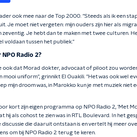
 vader ook mee naar de Top 2000. "Steeds als ik een stap 
 uit. Je moet niet vergeten: mijn ouders zijn hier als mig
n zeventig. Je hebt dan te maken met twee culturen. He
eel voldaan tussen het publiek."
r NPO Radio 2?
 ook dat Morad dokter, advocaat of piloot zou worden. 
mooi uniform", grinnikt El Ouakili. "Het was ook wel ev
ep mijn droom was, in Marokko kun je met muziek niet e
voor kort zijn eigen programma op NPO Radio 2, 'Met Mo
t hij als cohost te zien was in RTL Boulevard. In het g
e discussie die daaruit ontstaan is en vertelt hij meer ove
wens om bij NPO Radio 2 terug te keren.