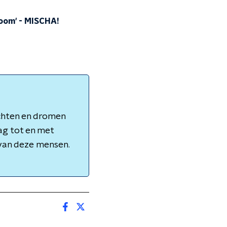
room'
-
MISCHA!
achten en dromen
ag tot en met
 van deze mensen.