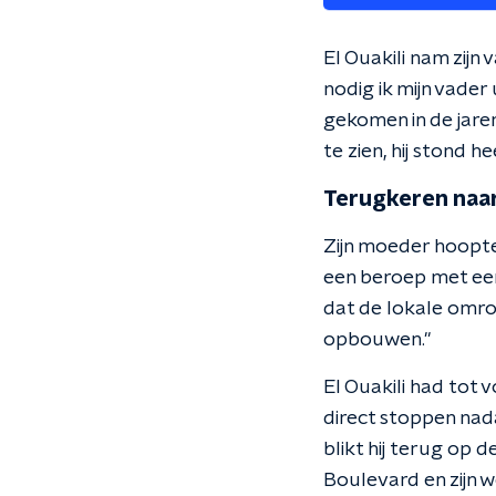
El Ouakili nam zijn
nodig ik mijn vader
gekomen in de jare
te zien, hij stond h
Terugkeren naa
Zijn moeder hoopte
een beroep met een 
dat de lokale omro
opbouwen."
El Ouakili had tot 
direct stoppen nada
blikt hij terug op d
Boulevard en zijn 