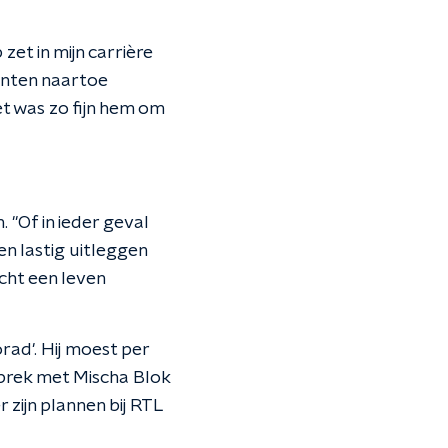
zet in mijn carrière
ranten naartoe
t was zo fijn hem om
"Of in ieder geval
en lastig uitleggen
cht een leven
rad'. Hij moest per
esprek met Mischa Blok
r zijn plannen bij RTL