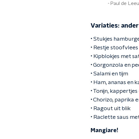
Paul de Lee
Variaties: ander
•
Stukjes hamburger,
• Restje stoofvlees
• Kipblokjes met sa
• Gorgonzola en pe
• Salami en tijm
• Ham, ananas en k
• Tonijn, kappertjes 
• Chorizo, paprika 
• Ragout uit blik
• Raclette saus me
Mangiare!