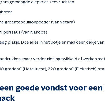
gram gemengde diepvries zeevruchten
)boter
he groentebouillonpoeder (van Vetara)
i-peri saus (van Nando's)
eg plakje. Doe alles in het potje en maak een dakje va
andrukken, maar verder niet ingewikkeld afwerken met ei
0 graden C (Hete lucht), 220 graden C (Elektrisch), sta
 een goede vondst voor een
nack