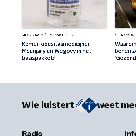
NOS Radio 1 Journaal
Villa VdB
NOS
M
Komen obesitasmedicijnen
Waarom 
Mounjary en Wegovy in het
bonen z
basispakket?
'Gezond,
Wie luistert
weet me
Radio
Inf