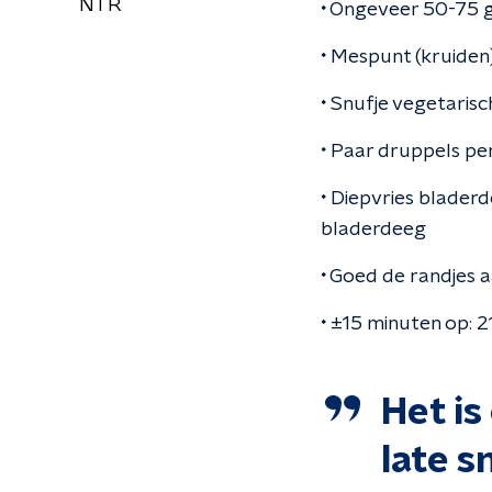
NTR
•
Ongeveer 50-75 
•
Mespunt (kruiden
•
Snufje vegetarisc
•
Paar druppels per
•
Diepvries bladerde
bladerdeeg
•
Goed de randjes a
•
±15 minuten op: 21
Het is
late s