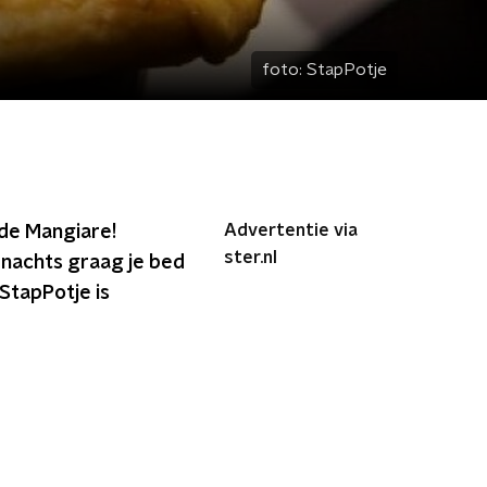
foto:
StapPotje
Advertentie via
 de Mangiare!
ster.nl
 nachts graag je bed
StapPotje is