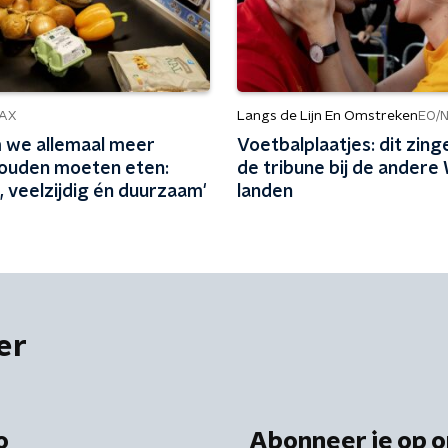
Langs de Lijn En Omstreken
AX
EO/
we allemaal meer
Voetbalplaatjes: dit zing
ouden moeten eten:
de tribune bij de andere
 veelzijdig én duurzaam'
landen
er
o
Abonneer je op o