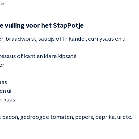
uw
e vulling voor het StapPotje
 braadworst, saucijs of frikandel, currysaus en ui
tésaus of kant en klare kipsaté
er
aas
en ui
en kaas
t bacon, gedroogde tomaten, pepers, paprika, ui etc.