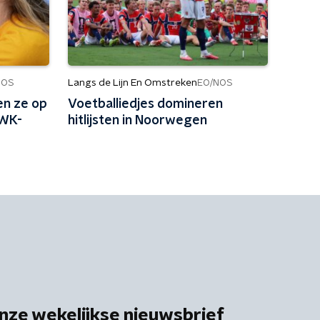
Langs de Lijn En Omstreken
NOS
EO/NOS
en ze op
Voetballiedjes domineren
 WK-
hitlijsten in Noorwegen
nze wekelijkse nieuwsbrief