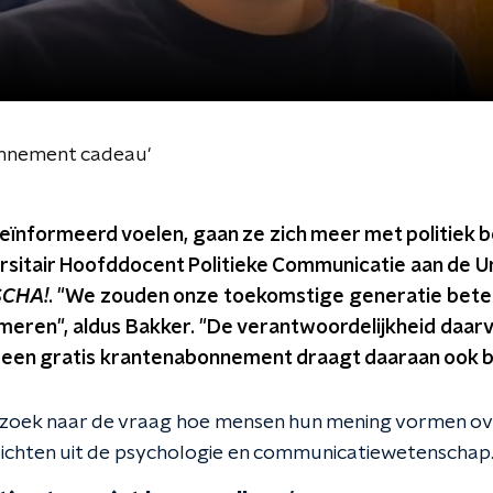
onnement cadeau'
geïnformeerd voelen, gaan ze zich meer met politiek 
rsitair Hoofddocent Politieke Communicatie aan de Un
SCHA!
. "We zouden onze toekomstige generatie bete
meren", aldus Bakker. "De verantwoordelijkheid daarvoo
 een gratis krantenabonnement draagt daaraan ook bi
zoek naar de vraag hoe mensen hun mening vormen over
nzichten uit de psychologie en communicatiewetenschap