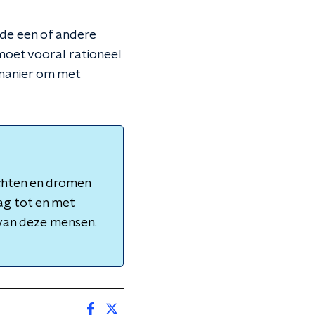
 de een of andere
 moet vooral rationeel
 manier om met
achten en dromen
ag tot en met
 van deze mensen.