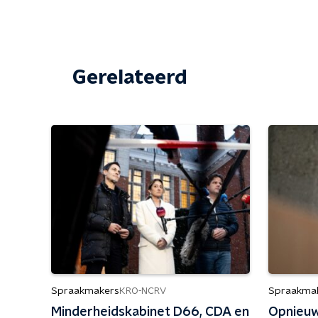
Gerelateerd
Spraakmakers
Spraakma
KRO-NCRV
Minderheidskabinet D66, CDA en
Opnieuw