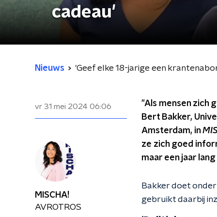
cadeau'
Nieuws
'Geef elke 18-jarige een krantenab
"Als mensen zich 
vr 31 mei 2024
06:06
Bert Bakker, Unive
Amsterdam, in
MI
ze zich goed infor
maar een jaar lang
Bakker doet onder
MISCHA!
gebruikt daarbij i
AVROTROS