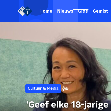
Home
Nieuws
Gids
Gemist
Cultuur & Media
'Geef elke 18-jari