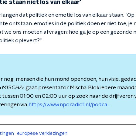
tie staan niet los van elkaar'
langen dat politiek en emotie los van elkaar staan. "Op
hte ontstaan: emoties in de politiek doen er niet toe, je
 dat we ons moeten afvragen: hoe ga je op een gezonde
litiek oplevert?"
 er nog: mensen die hun mond opendoen, hun visie, ged
n
MISCHA!
gaat presentator Mischa Blok iedere maand
tussen 01:00 en 02:00 uur op zoek naar de drijfveren
veringen via
https://www.nporadio1.nl/podca...
zingen
europese verkiezingen