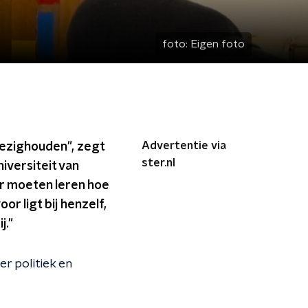
foto:
Eigen foto
Advertentie via
bezighouden", zegt
ster.nl
iversiteit van
r moeten leren hoe
r ligt bij henzelf,
j."
 politiek en
.