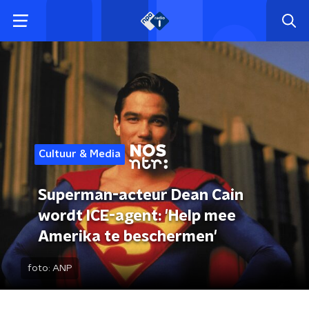
Cultuur & Media
Superman-acteur Dean Cain
wordt ICE-agent: 'Help mee
Amerika te beschermen'
foto:
ANP