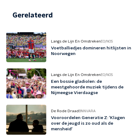
Gerelateerd
Langs de Lijn En Omstreken
EO/NOS
Voetballiedjes domineren hitlijsten in
Noorwegen
Langs de Lijn En Omstreken
EO/NOS
Een bossie gladiolen: de
meestgehoorde muziek tijdens de
Nijmeegse Vierdaagse
De Rode Draad
BNNVARA
Vooroordelen Generatie Z: 'Klagen
over de jeugd is zo oud als de
mensheid'