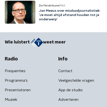
De Perstribune
MAX
Jan Meeus over misdaadjournalistiek:
'Je moet altijd afstand houden tot je
onderwerp'
Wie luistert
weet meer
Radio
Info
Frequenties
Contact
Programma's
Veelgestelde vragen
Presentatoren
App de studio
Muziek
Adverteren