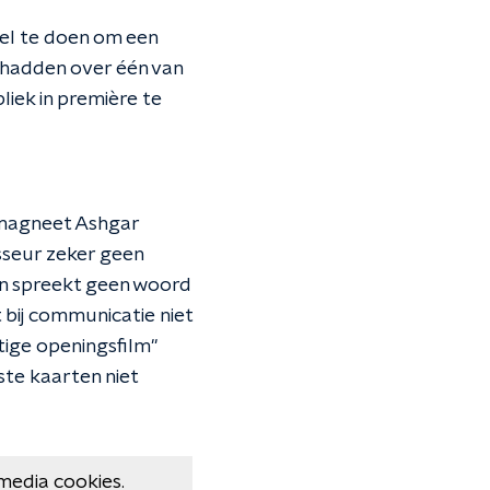
eel te doen om een
 hadden over één van
liek in première te
nmagneet Ashgar
isseur zeker geen
 en spreekt geen woord
t bij communicatie niet
tige openingsfilm"
ste kaarten niet
media cookies.