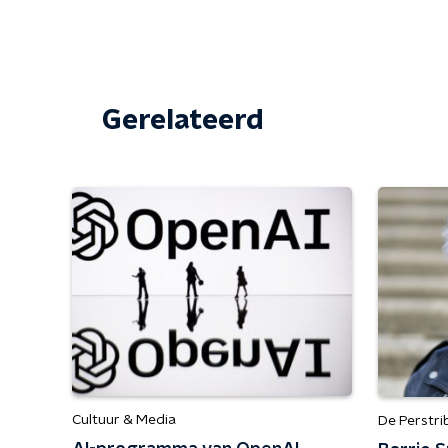
Gerelateerd
Cultuur & Media
De Perstr