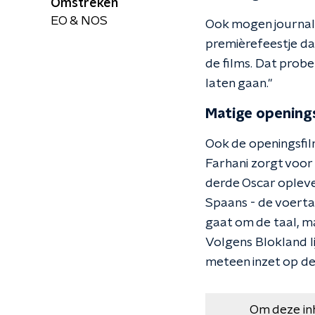
Omstreken
EO & NOS
Ook mogen journalis
premièrefeestje da
de films. Dat probe
laten gaan."
Matige opening
Ook de openingsfilm
Farhani zorgt voor 
derde Oscar oplever
Spaans - de voertaal
gaat om de taal, m
Volgens Blokland li
meteen inzet op d
Om deze in