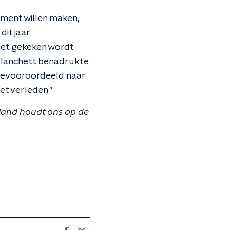
tement willen maken,
dit jaar
niet gekeken wordt
"Blanchett benadrukte
onbevooroordeeld naar
et verleden."
kland houdt ons op de