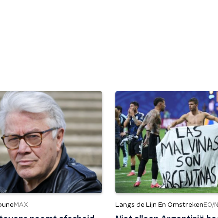
ibune
Langs de Lijn En Omstreken
MAX
EO/