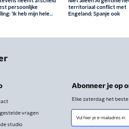
Stevens neemt afscheid
Niet alleen Argentinië h
st persoonlijke
territoriaal conflict met
ling: 'Ik heb mijn hele
Engeland; Spanje ook
iet genoeg van mezelf
en'
er
o
Abonneer je op o
Elke zaterdag het beste
act
gestelde vragen
de studio