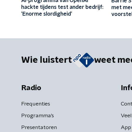
AI-programma van OpenAI
Barrie 
hackte tijdens test ander bedrijf:
met mee
'Enorme slordigheid'
voorstel
leven n
gehoud
Wie luistert
weet me
Radio
Inf
Frequenties
Cont
Programma's
Veel
Presentatoren
App 