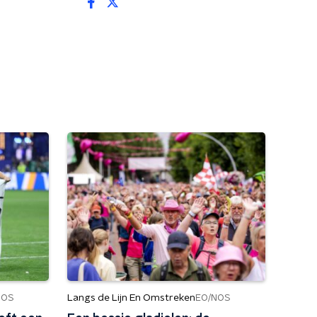
Langs de Lijn En Omstreken
NOS
EO/NOS