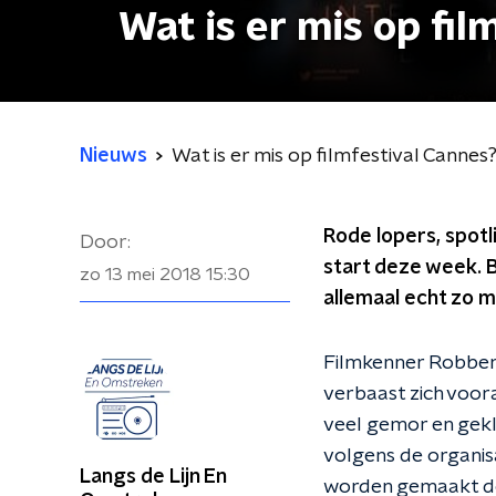
Wat is er mis op fil
Nieuws
Wat is er mis op filmfestival Cannes
Rode lopers, spotli
Door:
start deze week. 
zo 13 mei 2018
15:30
allemaal echt zo mo
Filmkenner Robbert 
verbaast zich voora
veel gemor en gekla
volgens de organis
Langs de Lijn En
worden gemaakt do