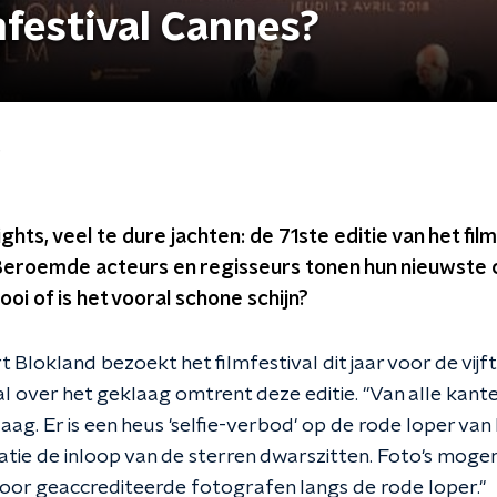
mfestival Cannes?
?
ghts, veel te dure jachten: de 71ste editie van het fil
Beroemde acteurs en regisseurs tonen hun nieuwste cr
oi of is het vooral schone schijn?
Blokland bezoekt het filmfestival dit jaar voor de vijf
l over het geklaag omtrent deze editie. "Van alle kant
ag. Er is een heus 'selfie-verbod' op de rode loper van
atie de inloop van de sterren dwarszitten. Foto's moge
or geaccrediteerde fotografen langs de rode loper."