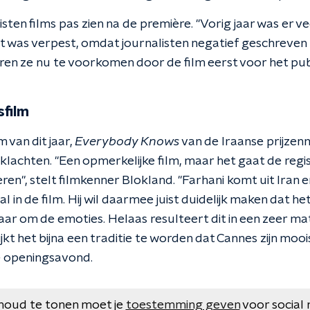
ten films pas zien na de première. "Vorig jaar was er v
t was verpest, omdat journalisten negatief geschreven
ren ze nu te voorkomen door de film eerst voor het pub
sfilm
 van dit jaar,
Everybody Knows
van de Iraanse prijze
klachten. "Een opmerkelijke film, maar het gaat de reg
en", stelt filmkenner Blokland. "Farhani komt uit Iran
 in de film. Hij wil daarmee juist duidelijk maken dat he
aar om de emoties. Helaas resulteert dit in een zeer ma
jkt het bijna een traditie te worden dat Cannes zijn mooi
e openingsavond.
houd te tonen moet je
toestemming geven
voor social 