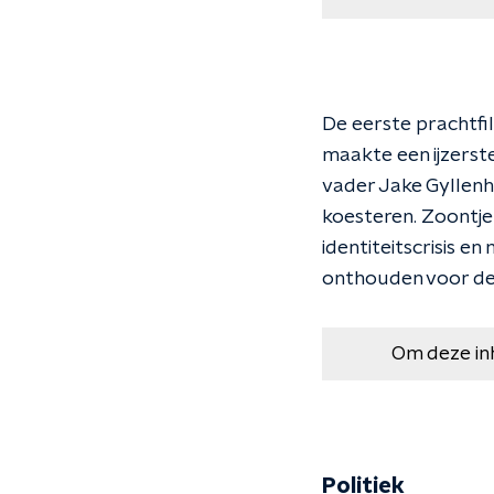
De eerste prachtfil
maakte een ijzerst
vader Jake Gyllenh
koesteren. Zoontje 
identiteitscrisis e
onthouden voor de 
Om deze in
Politiek