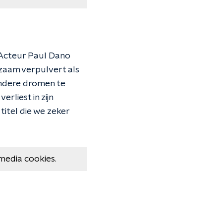
"Acteur Paul Dano
zaam verpulvert als
andere dromen te
rliest in zijn
titel die we zeker
media cookies.