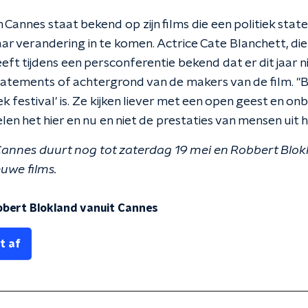
n Cannes staat bekend op zijn films die een politiek sta
jaar verandering in te komen. Actrice Cate Blanchett, die 
heeft tijdens een persconferentie bekend dat er dit jaar 
statements of achtergrond van de makers van de film. 
iek festival' is. Ze kijken liever met een open geest en 
len het hier en nu en niet de prestaties van mensen uit h
n Cannes duurt nog tot zaterdag 19 mei en Robbert Blo
uwe films.
bbert Blokland vanuit Cannes
t af