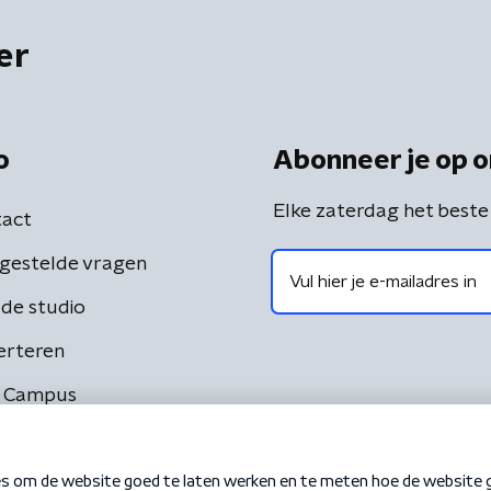
er
o
Abonneer je op o
Elke zaterdag het beste
act
gestelde vragen
de studio
erteren
 Campus