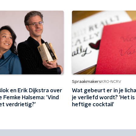
Spraakmakers
KRO-NCRV
lok en Erik Dijkstra over
Wat gebeurt er in je lich
ie Femke Halsema: 'Vind
je verliefd wordt? 'Het is
iet verdrietig?'
heftige cocktail'