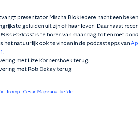
vangt presentator Mischa Blok iedere nacht een beke
grijkste geluiden uit zijn of haar leven. Daarnaast rec
.
Miss Podcast
is te horen van maandag tot en met dond
s het natuurlijk ook te vinden in de podcastapps van
Ap
 1
.
vering met Lize Korpershoek terug.
vering met Rob Dekay terug.
fie Tromp
Cesar Majorana
liefde