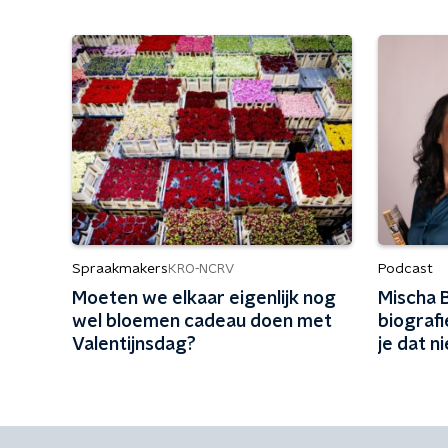
Spraakmakers
Podcast
KRO-NCRV
Moeten we elkaar eigenlijk nog
Mischa B
wel bloemen cadeau doen met
biograf
Valentijnsdag?
je dat n