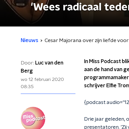
'Wees radicaal teder
Nieuws
Cesar Majorana over zijn liefde voor
In Miss Podcast bl
Door:
Luc van den
aan de hand van ge
Berg
programmamaker Ce
wo 12 februari 2020
schrijver Elfie Tr
08:35
{podcast audio="1
Drie jaar geleden,
presentatoren. 'Zij