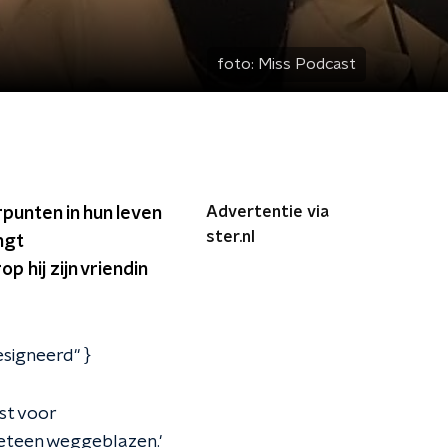
foto:
Miss Podcast
Advertentie via
punten in hun leven
ster.nl
ngt
hij zijn vriendin
signeerd" }
st voor
 meteen weggeblazen.'