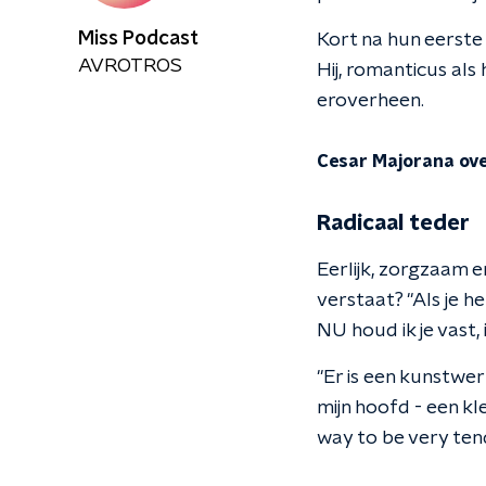
Miss Podcast
Kort na hun eerste
AVROTROS
Hij, romanticus als 
eroverheen.
Cesar Majorana over
Radicaal teder
Eerlijk, zorgzaam en
verstaat? "Als je h
NU houd ik je vast, i
"Er is een kunstwe
mijn hoofd - een kle
way to be very tend