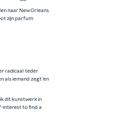
den naar New Orleans.
oot zijn parfum
der radicaal teder
en als iemand zegt 'en
k dit kunstwerk in
f-interest to find a