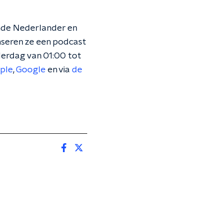
nde Nederlander en
enseren ze een podcast
erdag van 01:00 tot
ple
,
Google
en via
de