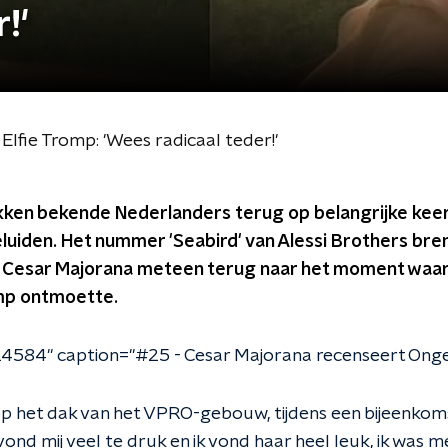
!'
 Elfie Tromp: 'Wees radicaal teder!'
ikken bekende Nederlanders terug op belangrijke keer
luiden. Het nummer 'Seabird' van Alessi Brothers bre
sar Majorana meteen terug naar het moment waarop 
omp ontmoette.
24584" caption="#25 - Cesar Majorana recenseert Onge
 op het dak van het VPRO-gebouw, tijdens een bijeenkom
 vond mij veel te druk en ik vond haar heel leuk, ik was