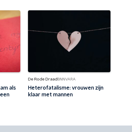
De Rode Draad
BNNVARA
aam als
Heterofatalisme: vrouwen zijn
 een
klaar met mannen