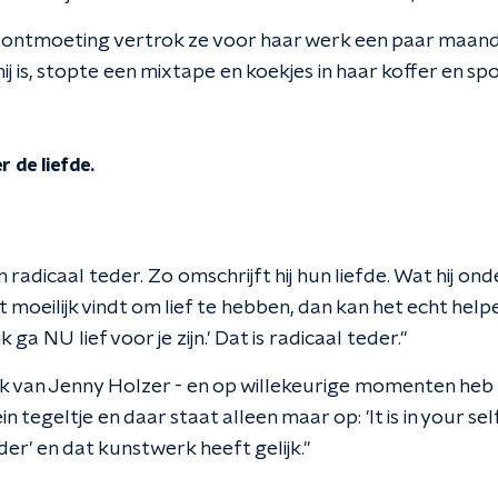
 ontmoeting vertrok ze voor haar werk een paar maan
hij is, stopte een mixtape en koekjes in haar koffer en sp
 de liefde.
 radicaal teder. Zo omschrijft hij hun liefde. Wat hij on
et moeilijk vindt om lief te hebben, dan kan het echt help
k ga NU lief voor je zijn.' Dat is radicaal teder."
rk van Jenny Holzer - en op willekeurige momenten heb i
in tegeltje en daar staat alleen maar op: 'It is in your sel
er' en dat kunstwerk heeft gelijk."