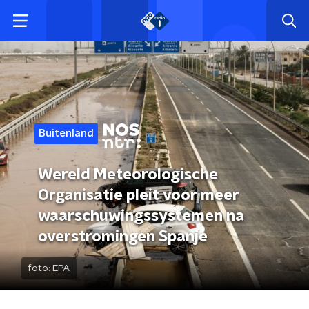
Buitenland
Wereld Meteorologische
Organisatie pleit voor meer
waarschuwingssystemen na
overstromingen Spanje
foto:
EPA