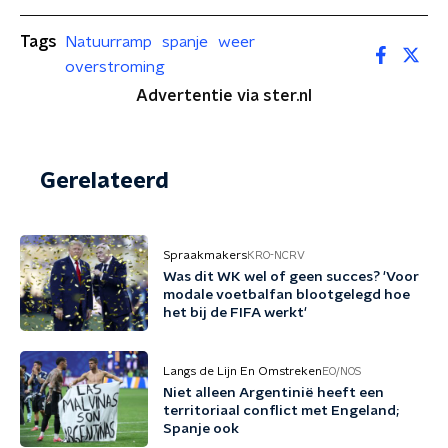
Tags
Natuurramp
spanje
weer
overstroming
Advertentie via ster.nl
Gerelateerd
Spraakmakers
KRO-NCRV
Was dit WK wel of geen succes? 'Voor
modale voetbalfan blootgelegd hoe
het bij de FIFA werkt'
Langs de Lijn En Omstreken
EO/NOS
Niet alleen Argentinië heeft een
territoriaal conflict met Engeland;
Spanje ook