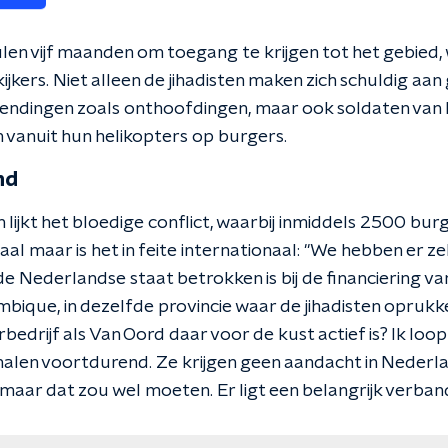
en vijf maanden om toegang te krijgen tot het gebied,
jkers. Niet alleen de jihadisten maken zich schuldig aan
dingen zoals onthoofdingen, maar ook soldaten van h
 vanuit hun helikopters op burgers.
nd
lijkt het bloedige conflict, waarbij inmiddels 2500 bu
aal maar is het in feite internationaal: ''We hebben er ze
de Nederlandse staat betrokken is bij de financiering va
ique, in dezelfde provincie waar de jihadisten oprukk
drijf als Van Oord daar voor de kust actief is? Ik loop 
rhalen voortdurend. Ze krijgen geen aandacht in Nederl
aar dat zou wel moeten. Er ligt een belangrijk verband