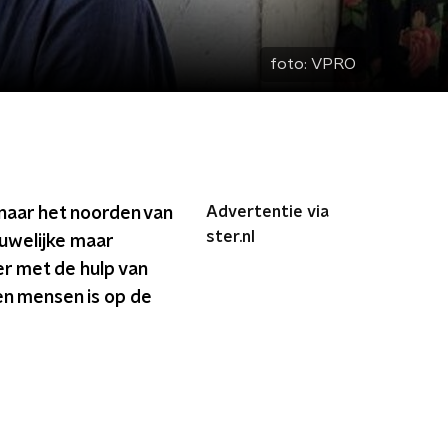
foto:
VPRO
Advertentie via
 naar het noorden van
ster.nl
ruwelijke maar
r met de hulp van
oen mensen is op de