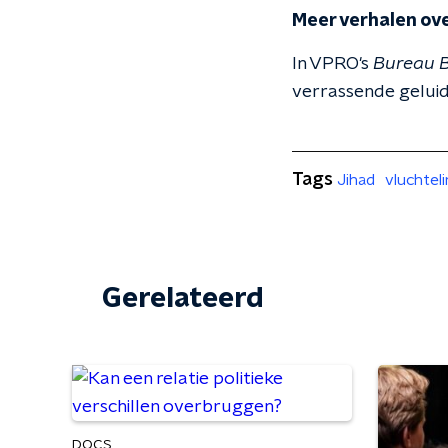
Meer verhalen ove
In VPRO's
Bureau B
verrassende geluide
Tags
Jihad
vluchtel
Gerelateerd
DOCS