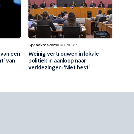
Spraakmakers
KRO-NCRV
 van een
Weinig vertrouwen in lokale
t' van
politiek in aanloop naar
verkiezingen: 'Niet best'