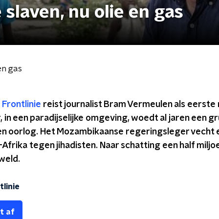
slaven, nu olie en gas
en gas
e
Frontlinie
reist journalist Bram Vermeulen als eerste
in een paradijselijke omgeving, woedt al jaren een g
 oorlog. Het Mozambikaanse regeringsleger vecht e
d-Afrika tegen jihadisten. Naar schatting een half milj
weld.
linie
t af