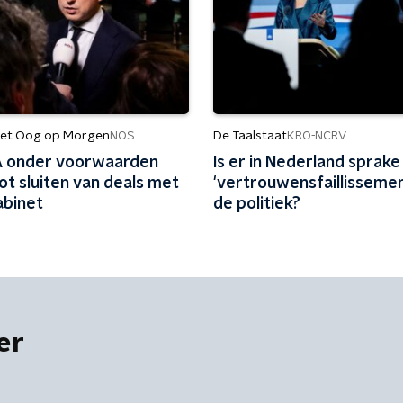
et Oog op Morgen
De Taalstaat
NOS
KRO-NCRV
 onder voorwaarden
Is er in Nederland sprake
ot sluiten van deals met
'vertrouwensfaillissemen
abinet
de politiek?
er