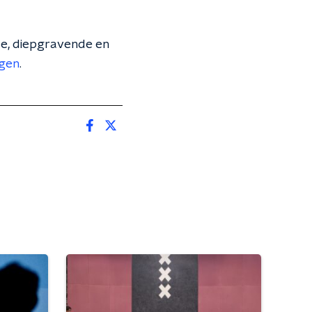
rse, diepgravende en
ngen
.