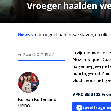
Vroeger haalden we 
Nieuws
Vroeger haalden we slaven, nu olie 
In zijn nieuwe seri
vr 2 april 2021
19:57
Mozambique. Daar, 
nagenoeg vergeten
huurlingen uit Zui
vlucht voor het ge
VPRO BB 3103 Front
Bureau Buitenland
VPRO
Speel fragmen