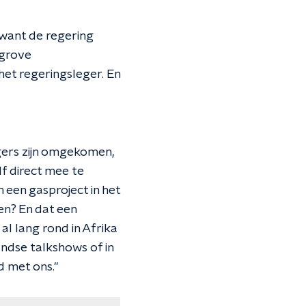
 want de regering
 grove
et regeringsleger. En
rgers zijn omgekomen,
lf direct mee te
n een gasproject in het
en? En dat een
al lang rond in Afrika
andse talkshows of in
 met ons.''