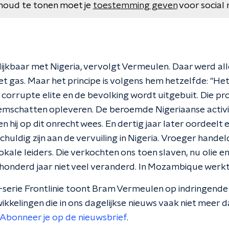
houd te tonen moet je
toestemming geven
voor social 
elijkbaar met Nigeria, vervolgt Vermeulen. Daar werd al
t gas. Maar het principe is volgens hem hetzelfde: ''H
 corrupte elite en de bevolking wordt uitgebuit. Die pro
demschatten opleveren. De beroemde Nigeriaanse activ
hij op dit onrecht wees. En dertig jaar later oordeelt e
chuldig zijn aan de vervuiling in Nigeria. Vroeger handel
ale leiders. Die verkochten ons toen slaven, nu olie en
erhonderd jaar niet veel veranderd. In Mozambique werkt 
-serie
Frontlinie toont Bram Vermeulen op indringende 
kkelingen die in ons dagelijkse nieuws vaak niet meer d
Abonneer je op de nieuwsbrief
.