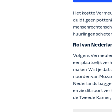
Het kostte Vermeul
duldt geen pottenki
mensenrechtenschen
huurlingen schieten
Rol van Nederla
Volgens Vermeulen 
een plaatselijk verh
maken. Wist je dat 
noorden van Mozamb
Nederlands baggerbe
en zie dit soort ve
de Tweede Kamer, m