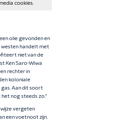
media cookies.
leen olie gevonden en
et westen handelt met
fiteert niet van de
ist Ken Saro-Wiwa
en rechter in
den koloniale
 gas. Aan dit soort
het nog steeds zo.''
wijze vergeten
an een voetnoot zijn.