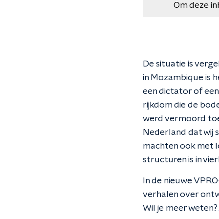
Om deze in
De situatie is verg
in Mozambique is he
een dictator of een
rijkdom die de bo
werd vermoord toen 
Nederland dat wij s
machten ook met lok
structuren is in vi
In
de nieuwe VPRO
verhalen over ontwi
Wil je meer weten?