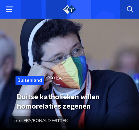
Buitenland
Duitse katholieken willen
homorelaties zegenen
foto:
EPA/RONALD WITTEK