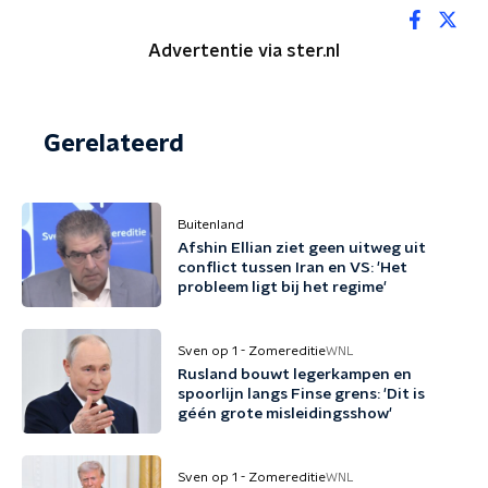
Advertentie via ster.nl
Gerelateerd
Buitenland
Afshin Ellian ziet geen uitweg uit
conflict tussen Iran en VS: 'Het
probleem ligt bij het regime'
Sven op 1 - Zomereditie
WNL
Rusland bouwt legerkampen en
spoorlijn langs Finse grens: 'Dit is
géén grote misleidingsshow'
Sven op 1 - Zomereditie
WNL