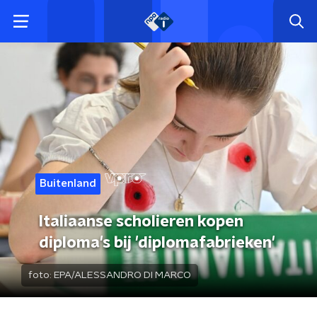
Buitenland
Italiaanse scholieren kopen
diploma's bij 'diplomafabrieken'
foto:
EPA/ALESSANDRO DI MARCO