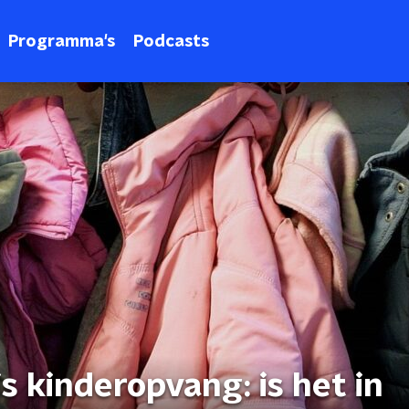
Programma's
Podcasts
is kinderopvang: is het in