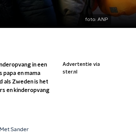
foto:
ANP
Advertentie via
inderopvang in een
ster.nl
als papa en mama
d als Zweden is het
ers en kinderopvang
 Met Sander