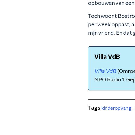
opbouwen van een 
Toch woont Boström
per week oppast, a
mijn vriend. En dat 
Villa VdB
Villa VdB
(Omroe
NPO Radio 1. Ge
Tags
kinderopvang