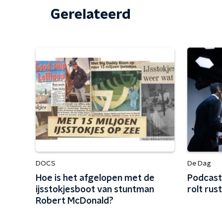
Gerelateerd
DOCS
De Dag
Hoe is het afgelopen met de
Podcast
ijsstokjesboot van stuntman
rolt rus
Robert McDonald?