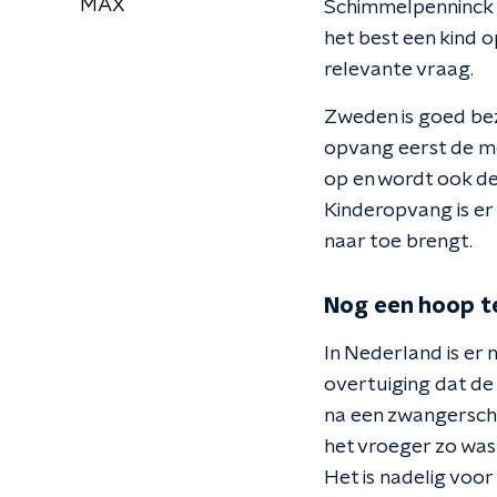
MAX
Schimmelpenninck m
het best een kind 
relevante vraag.
Zweden is goed bez
opvang eerst de mo
op en wordt ook de
Kinderopvang is er 
naar toe brengt.
Nog een hoop te
In Nederland is er
overtuiging dat de
na een zwangerscha
het vroeger zo was 
Het is nadelig voo