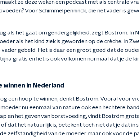
aakt ze deze weken een podcast met als centrale vraag
opvoeden? Voor Schimmelpenninck, die net vader is gew
ig als het gaat om gendergelijkheid, zegt Boström. In 
eder als het kind ziek is geworden op de crèche. In Zwe
 vader gebeld. Het is daar een groot goed dat de oude
bijna gratis en het is ook volkomen normaal dat je de ki
 winnen in Nederland
 nog een hoop te winnen, denkt Boström. Vooral voor v
 moeder nu eenmaal van nature ook een hechtere band
p en het geven van borstvoeding, vindt Boström grote o
of dat het natuurlijk is, betekent toch niet dat je dat i
r de zelfstandigheid van de moeder maar ook voor de pa