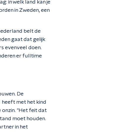
: in welk land kan je
orden in Zweden, een
Nederland belt de
den gaat dat gelijk
rs evenveel doen.
nderen er fulltime
rouwen. De
 heeft met het kind
nzin. "Het feit dat
n stand moet houden.
rtner in het