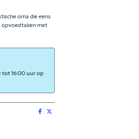
stische oma die eens
 de opvoedtaken met
tot 16:00 uur op