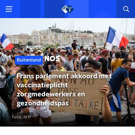
Buitenland
Frans parlement akkoord met
vaccinatieplicht
zorgmedewerkers en
gezondheidspas
foto:
AFP