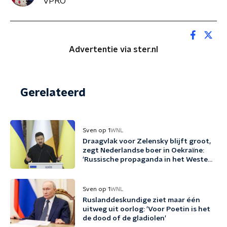
VPRO
Advertentie via ster.nl
Gerelateerd
Sven op 1
WNL
Draagvlak voor Zelensky blijft groot,
zegt Nederlandse boer in Oekraïne:
'Russische propaganda in het Westen
werkt enorm goed'
Sven op 1
WNL
Ruslanddeskundige ziet maar één
uitweg uit oorlog: 'Voor Poetin is het
de dood of de gladiolen'