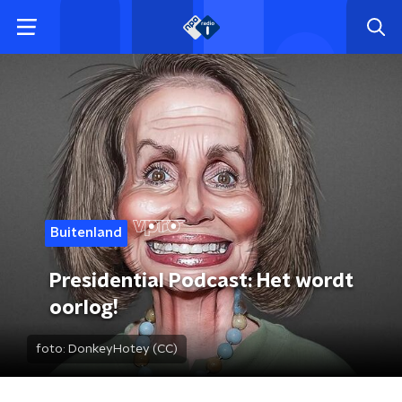
Buitenland
Presidential Podcast: Het wordt
oorlog!
foto:
DonkeyHotey (CC)