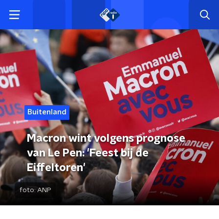
Buitenland
Macron wint volgens prognose
van Le Pen: 'Feest bij de
Eiffeltoren'
foto:
ANP