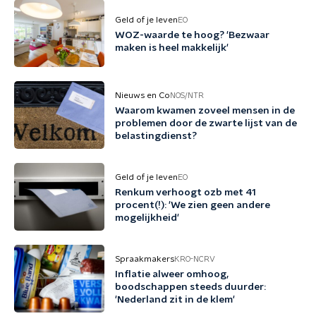
Geld of je leven
EO
WOZ-waarde te hoog? 'Bezwaar
maken is heel makkelijk'
Nieuws en Co
NOS/NTR
Waarom kwamen zoveel mensen in de
problemen door de zwarte lijst van de
belastingdienst?
Geld of je leven
EO
Renkum verhoogt ozb met 41
procent(!): 'We zien geen andere
mogelijkheid'
Spraakmakers
KRO-NCRV
Inflatie alweer omhoog,
boodschappen steeds duurder:
'Nederland zit in de klem'