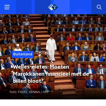
Buitenland
Welles-nietes: Moeten
Marokkanen financieel met de
billen bloot?
foto:
FADEL SENNA / AFP