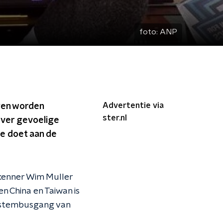
foto:
ANP
Advertentie via
ngen worden
ster.nl
over gevoelige
e doet aan de
a-kenner Wim Muller
n China en Taiwan is
e stembusgang van