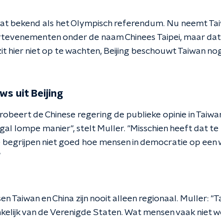
at bekend als het Olympisch referendum. Nu neemt Ta
rtevenementen onder de naam Chinees Taipei, maar dat
it hier niet op te wachten, Beijing beschouwt Taiwan nog
s uit Beijing
robeert de Chinese regering de publieke opinie in Taiwan
gal lompe manier", stelt Muller. "Misschien heeft dat t
e begrijpen niet goed hoe mensen in democratie op een 
"
n Taiwan en China zijn nooit alleen regionaal. Muller: "T
lijk van de Verenigde Staten. Wat mensen vaak niet wete