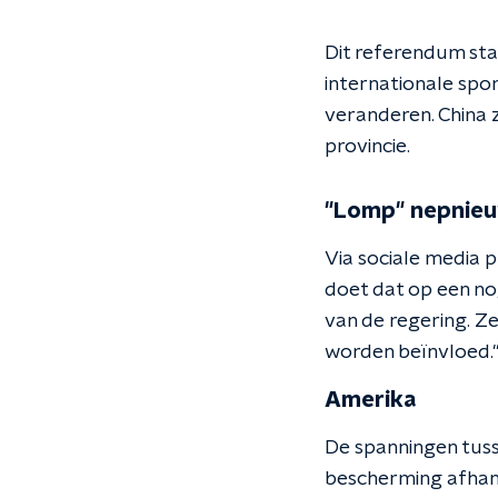
Dit referendum sta
internationale spo
veranderen. China z
provincie.
"Lomp" nepnieuw
Via sociale media p
doet dat op een no
van de regering. Z
worden beïnvloed.
Amerika
De spanningen tusse
bescherming afhanke