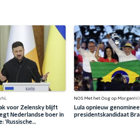
NOS Met het Oog op Morgen
WNL
NO
k voor Zelensky blijft
Lula opnieuw genomineer
zegt Nederlandse boer in
presidentskandidaat Braz
: 'Russische
nda in het Westen
norm goed'