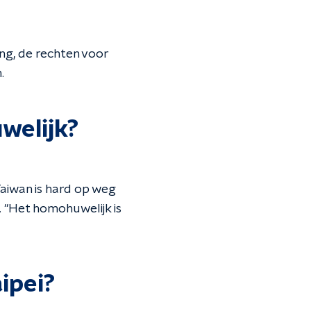
ing, de rechten voor
.
welijk?
Taiwan is hard op weg
. "Het homohuwelijk is
ipei?