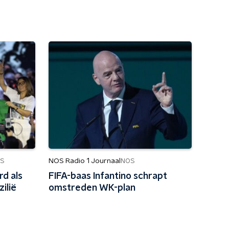
NOS Radio 1 Journaal
S
NOS
d als
FIFA-baas Infantino schrapt
ilië
omstreden WK-plan