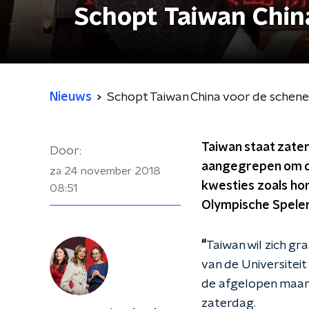
Schopt Taiwan Chin
Nieuws
Schopt Taiwan China voor de schen
Taiwan staat zater
Door:
aangegrepen om de
za 24 november 2018
kwesties zoals ho
08:51
Olympische Spelen
"
Taiwan wil zich gr
van de Universiteit
de afgelopen maand
zaterdag.