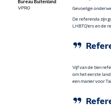
Bureau Buitenland
VPRO
Gevoelige onderw
De referenda zijn g
LHBTQ’ers en de re
Refer
Vijf van de tien re
om het eerste land
een manier voor Tai
Refer