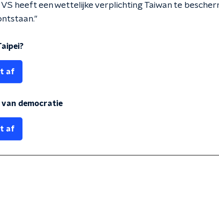
 VS heeft een wettelijke verplichting Taiwan te bescher
ontstaan."
aipei?
t af
n van democratie
t af