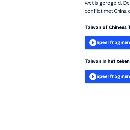
wet is geregeld. De
conflict met China 
Taiwan of Chinees T
Speel fragmen
Taiwan in het teke
Speel fragmen