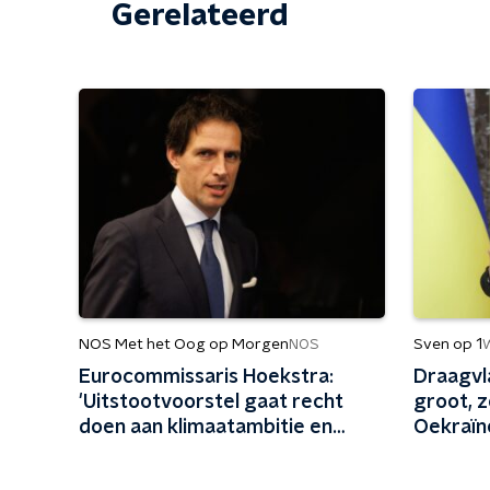
Gerelateerd
NOS Met het Oog op Morgen
Sven op 1
NOS
Eurocommissaris Hoekstra:
Draagvla
'Uitstootvoorstel gaat recht
groot, 
doen aan klimaatambitie en
Oekraïne
impuls geven aan bedrijfsleven'
propaga
werkt e