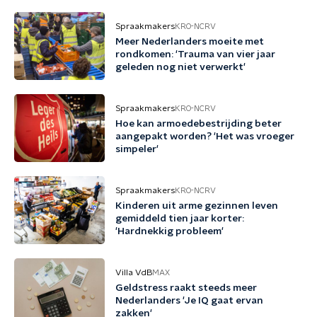
Spraakmakers
KRO-NCRV
Meer Nederlanders moeite met
rondkomen: 'Trauma van vier jaar
geleden nog niet verwerkt'
Spraakmakers
KRO-NCRV
Hoe kan armoedebestrijding beter
aangepakt worden? 'Het was vroeger
simpeler'
Spraakmakers
KRO-NCRV
Kinderen uit arme gezinnen leven
gemiddeld tien jaar korter:
'Hardnekkig probleem'
Villa VdB
MAX
Geldstress raakt steeds meer
Nederlanders 'Je IQ gaat ervan
zakken'