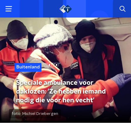
Buitenland
Speciale ambulance voor
daklozen: 'Ze hebben iemand
nodig die voor hen vecht'
foto:
Michiel Driebergen