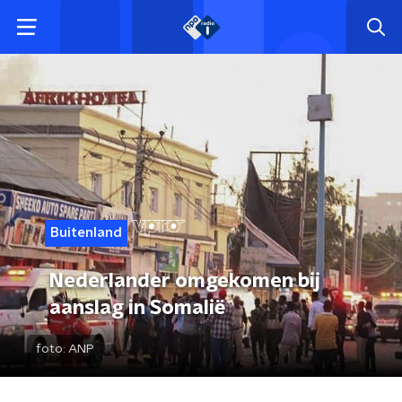
Buitenland
Nederlander omgekomen bij
aanslag in Somalië
foto:
ANP