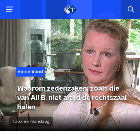
Binnenland
Waarom zedenzaken, zoals die
van Ali B, niet altijd de rechtszaal
halen
foto:
EenVandaag