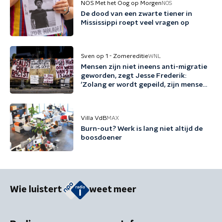
NOS Met het Oog op Morgen
NOS
De dood van een zwarte tiener in
Mississippi roept veel vragen op
Sven op 1 - Zomereditie
WNL
Mensen zijn niet ineens anti-migratie
geworden, zegt Jesse Frederik:
'Zolang er wordt gepeild, zijn mensen
tegen migratie'
Villa VdB
MAX
Burn-out? Werk is lang niet altijd de
boosdoener
Wie luistert
weet meer