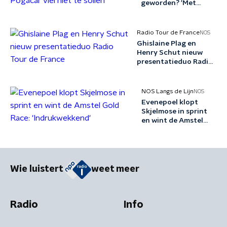
geworden? 'Met
Pogačar viel niet te
sollen'
Radio Tour de France
NOS
Ghislaine Plag en
Henry Schut nieuw
presentatieduo Radio
Tour de France
NOS Langs de Lijn
NOS
Evenepoel klopt
Skjelmose in sprint
en wint de Amstel
Gold Race:
'Indrukwekkend'
Wie luistert
weet meer
Radio
Info