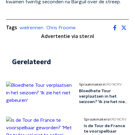
kwamen twintig seconden na Barguil over de streep.
Tags
wielrennen
Chris Froome
Advertentie via ster.nl
Gerelateerd
Spraakmakers
KRO-NCRV
Bloedhete Tour
verplaatsen in het
seizoen? 'Ik zie het niet
gebeuren'
Spraakmakers
KRO-NCRV
Is de Tour de France
te voorspelbaar