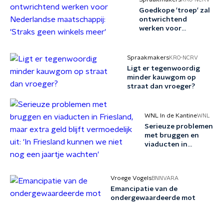
Goedkope 'troep' zal
ontwrichtend
werken voor
Nederlandse
maatschappij: 'Straks
geen winkels meer'
Spraakmakers
KRO-NCRV
Ligt er tegenwoordig
minder kauwgom op
straat dan vroeger?
WNL In de Kantine
WNL
Serieuze problemen
met bruggen en
viaducten in
Friesland, maar
extra geld blijft
vermoedelijk uit: 'In
Vroege Vogels
BNNVARA
Friesland kunnen
Emancipatie van de
we niet nog een
ondergewaardeerde mot
jaartje wachten'