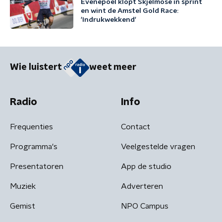
Evenepoel klopt Skjelmose in sprint
en wint de Amstel Gold Race:
'Indrukwekkend'
Wie luistert
weet meer
Radio
Info
Frequenties
Contact
Programma's
Veelgestelde vragen
Presentatoren
App de studio
Muziek
Adverteren
Gemist
NPO Campus