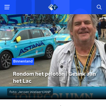
Binnenland
Rondom het peloton | Gesink aan
het Lac
foto:
Jeroen Wielaert/ANP