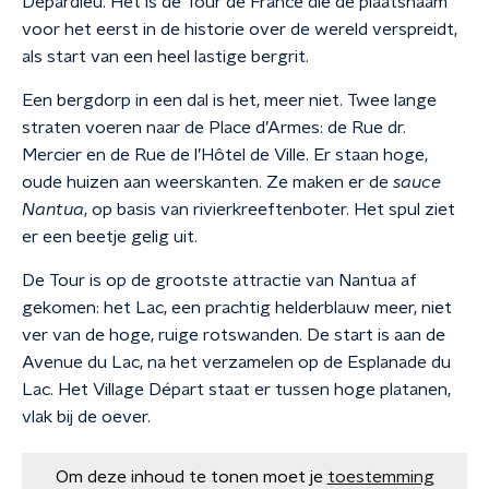
Depardieu. Het is de Tour de France die de plaatsnaam
voor het eerst in de historie over de wereld verspreidt,
als start van een heel lastige bergrit.
Een bergdorp in een dal is het, meer niet. Twee lange
straten voeren naar de Place d’Armes: de Rue dr.
Mercier en de Rue de l’Hôtel de Ville. Er staan hoge,
oude huizen aan weerskanten. Ze maken er de
sauce
Nantua
, op basis van rivierkreeftenboter. Het spul ziet
er een beetje gelig uit.
De Tour is op de grootste attractie van Nantua af
gekomen: het Lac, een prachtig helderblauw meer, niet
ver van de hoge, ruige rotswanden. De start is aan de
Avenue du Lac, na het verzamelen op de Esplanade du
Lac. Het Village Départ staat er tussen hoge platanen,
vlak bij de oever.
Om deze inhoud te tonen moet je
toestemming