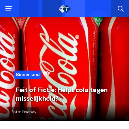
Binnenland
Feit of Fictie: Helpt cola tegen
misselijkheid?
foto:
Pixabay