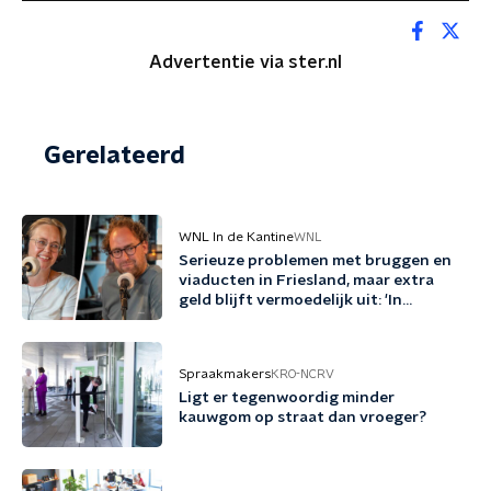
Advertentie via ster.nl
Gerelateerd
WNL In de Kantine
WNL
Serieuze problemen met bruggen en
viaducten in Friesland, maar extra
geld blijft vermoedelijk uit: 'In
Friesland kunnen we niet nog een
jaartje wachten'
Spraakmakers
KRO-NCRV
Ligt er tegenwoordig minder
kauwgom op straat dan vroeger?