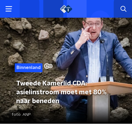
Binnenland
Tweede Kamerlid CDA:
asielinstroom moet met 80%
naar beneden
foto:
ANP