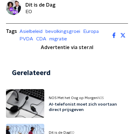
Dit is de Dag
EO
Tags
Asielbeleid
bevolkingsgroei
Europa
PVDA
CDA
migratie
Advertentie via ster.nl
Gerelateerd
NOS Met het Oog op Morgen
NOS
AI-telefonist moet zich voortaan
direct prijsgeven
Dit is de Dag
EO