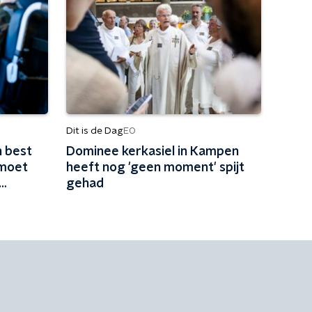
Dit is de Dag
EO
 best
Dominee kerkasiel in Kampen
 moet
heeft nog 'geen moment' spijt
gehad