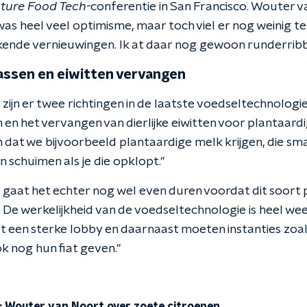
ture Food Tech-
conferentie in San Francisco. Wouter va
 was heel veel optimisme, maar toch viel er nog weinig t
nde vernieuwingen. Ik at daar nog gewoon runderribbet
assen en eiwitten vervangen
ijn er twee richtingen in de laatste voedseltechnologi
en het vervangen van dierlijke eiwitten voor plantaardi
 dat we bijvoorbeeld plantaardige melk krijgen, die sma
 schuimen als je die opklopt."
gaat het echter nog wel even duren voordat dit soort 
 De werkelijkheid van de voedseltechnologie is heel wee
ft een sterke lobby en daarnaast moeten instanties zoa
k nog hun fiat geven."
 Wouter van Noort over zoete citroenen