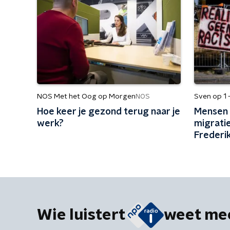
NOS Met het Oog op Morgen
Sven op 1 
NOS
Hoe keer je gezond terug naar je
Mensen z
werk?
migrati
Frederik
gepeild
migratie
Wie luistert
weet me