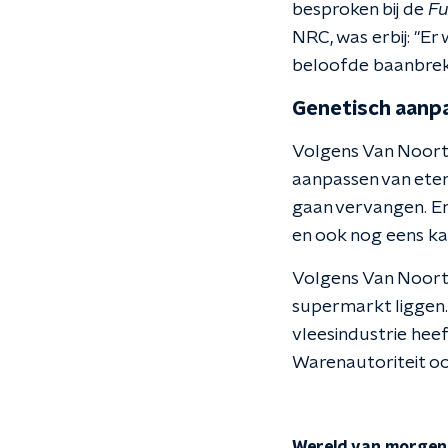
besproken bij de
Fu
NRC, was erbij: "Er
beloofde baanbreke
Genetisch aanp
Volgens Van Noort z
aanpassen van eten 
gaan vervangen. En
en ook nog eens kan
Volgens Van Noort 
supermarkt liggen.
vleesindustrie hee
Warenautoriteit oo
Wereld van morgen: