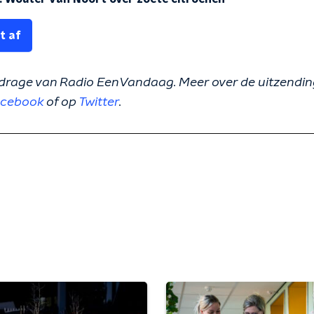
t af
 bijdrage van Radio EenVandaag. Meer over de uitzending
cebook
of op
Twitter
.