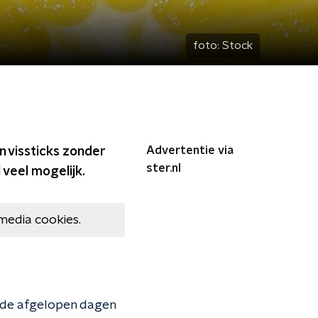
foto:
Stock
Advertentie via
n vissticks zonder
ster.nl
 veel mogelijk.
media cookies.
d de afgelopen dagen