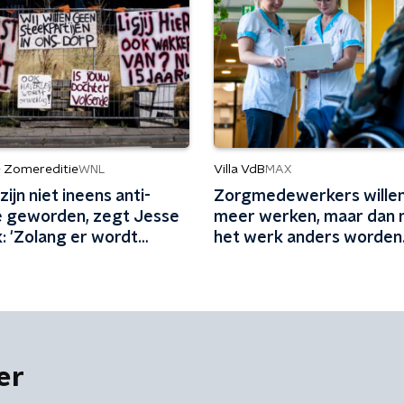
- Zomereditie
Villa VdB
WNL
MAX
ijn niet ineens anti-
Zorgmedewerkers willen
e geworden, zegt Jesse
meer werken, maar dan
: 'Zolang er wordt
het werk anders worden
, zijn mensen tegen
ingericht
'
er