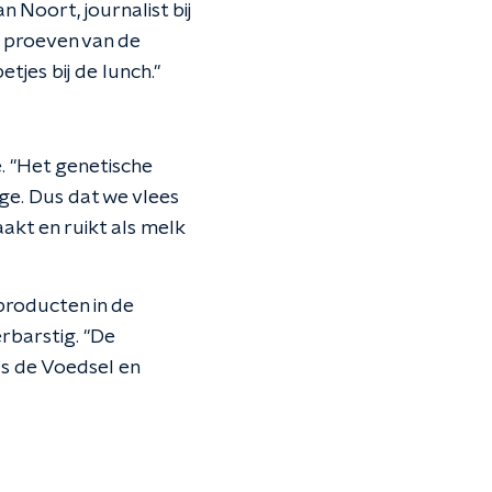
n Noort, journalist bij
e proeven van de
jes bij de lunch."
e. "Het genetische
ge. Dus dat we vlees
akt en ruikt als melk
producten in de
rbarstig. "De
ls de Voedsel en