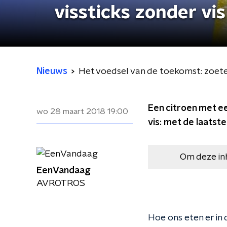
vissticks zonder vis
Nieuws
Het voedsel van de toekomst: zoete c
Een citroen met ee
wo 28 maart 2018
19:00
vis: met de laatste
Om deze in
EenVandaag
AVROTROS
Hoe ons eten er in