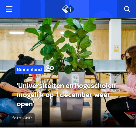
Binnenland
'Universiteiten en hogescholen
mogelijk op 1 december weer
open'
foto:
ANP