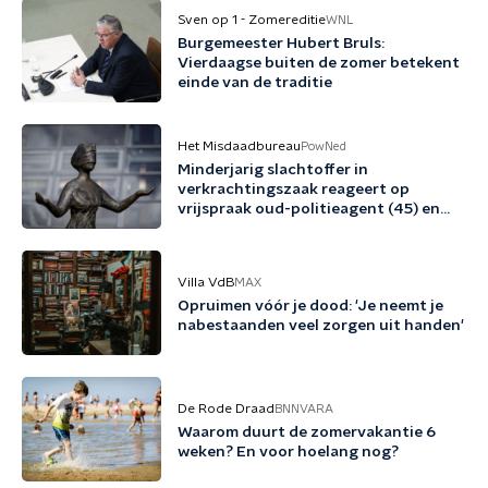
Sven op 1 - Zomereditie
WNL
Burgemeester Hubert Bruls:
Vierdaagse buiten de zomer betekent
einde van de traditie
Het Misdaadbureau
PowNed
Minderjarig slachtoffer in
verkrachtingszaak reageert op
vrijspraak oud-politieagent (45) en
vriend (48)
Villa VdB
MAX
Opruimen vóór je dood: 'Je neemt je
nabestaanden veel zorgen uit handen'
De Rode Draad
BNNVARA
Waarom duurt de zomervakantie 6
weken? En voor hoelang nog?