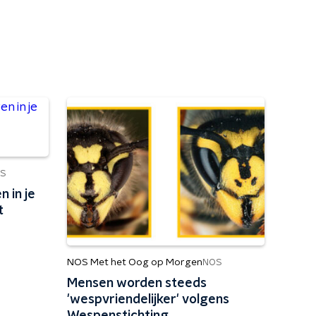
S
 in je
t
NOS Met het Oog op Morgen
NOS
Mensen worden steeds
'wespvriendelijker' volgens