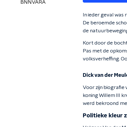
BNNVARA
In ieder geval was 
De beroemde schoolm
de natuurbeweging,
Kort door de bocht
Pas met de opkomst
volksverheffing. O
Dick van der Meul
Voor zijn biografie 
koning Willem III kr
werd bekroond me
Politieke kleur 