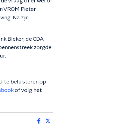
 de vraag of er wel of
van VROM Pieter
ing. Na zijn
Henk Bleker, de CDA
n pennenstreek zorgde
ur.
 te beluisteren op
ebook
of volg het