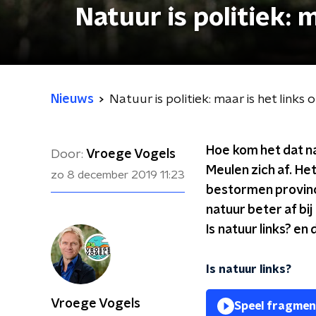
Natuur is politiek: 
Nieuws
Natuur is politiek: maar is het links 
Hoe kom het dat na
Door:
Vroege Vogels
Meulen zich af. H
zo 8 december 2019
11:23
bestormen provinci
natuur beter af bi
Is natuur links? en
Is natuur links?
Vroege Vogels
Speel fragmen