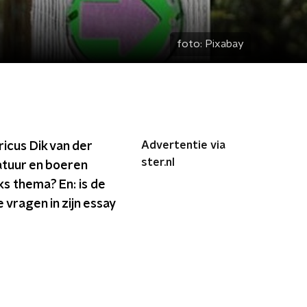
foto:
Pixabay
Advertentie via
icus Dik van der
ster.nl
atuur en boeren
ks thema? En: is de
 vragen in zijn essay