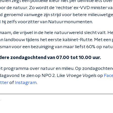
len zegt een politieke kleur niet per definitie iets over
oor de natuur. Zo wordt de 'rechtse' ex-VVD minister 
jd geroemd vanwege zijn strijd voor betere milieuwetgev
 hij zelfs voorzitter van Natuurmonumenten.
 naam, die vrijwel in de hele natuurwereld slecht valt. 
an landbouw tijdens het eerste kabinet-Rutte. Met ee
dsman voor een bezuiniging van maar liefst 60% op natu
edere zondagochtend van 07.00 tot 10.00 uur.
ét programma over natuur en milieu. Op zondagochtend
jdagavond te zien op NPO 2. Like
Vroege Vogels
op
Fac
tter
of
Instagram
.
r