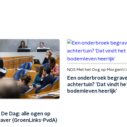
NOS Met het Oog op Morgen
NO
Een onderbroek begraven
achtertuin? 'Dat vindt he
bodemleven heerlijk'
 De Dag: alle ogen op
laver (GroenLinks-PvdA)