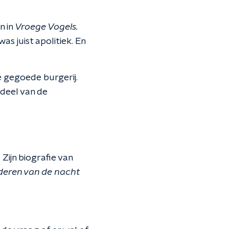
n in
Vroege Vogels.
s juist apolitiek. En
e gegoede burgerij.
deel van de
 Zijn biografie van
deren van de nacht