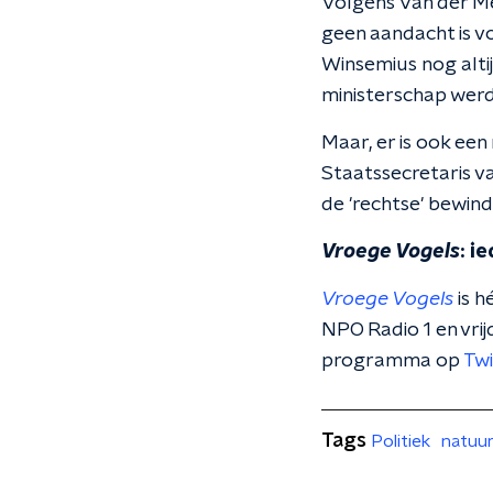
Volgens Van der Meu
geen aandacht is v
Winsemius nog alti
ministerschap werd
Maar, er is ook een
Staatssecretaris v
de 'rechtse' bewin
Vroege Vogels
: i
Vroege Vogels
is h
NPO Radio 1 en vri
programma op
Twi
Tags
Politiek
natuu