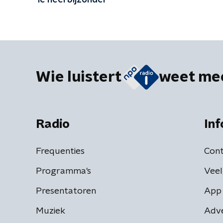
'ie heel bijzonder'
Wie luistert
weet me
Radio
Inf
Frequenties
Cont
Programma's
Veel
Presentatoren
App 
Muziek
Adv