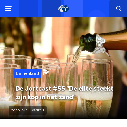
Binnenland
De Jortcast #55 "De elite steekt
zijn kop in het zand"
foto:
NPO Radio 1