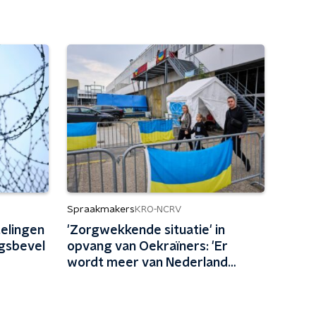
Spraakmakers
KRO-NCRV
telingen
'Zorgwekkende situatie' in
gsbevel
opvang van Oekraïners: 'Er
wordt meer van Nederland
gevraagd dan we aankunnen'