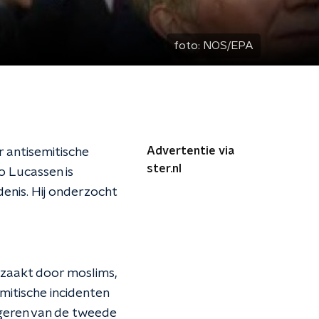
foto:
NOS/EPA
Advertentie via
r antisemitische
ster.nl
o Lucassen is
denis. Hij onderzocht
rzaakt door moslims,
mitische incidenten
ngeren van de tweede