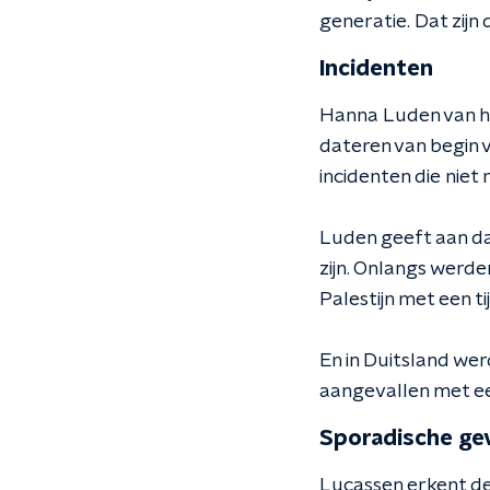
generatie. Dat zijn 
Incidenten
Hanna Luden van het
dateren van begin v
incidenten die niet
Luden geeft aan dat
zijn. Onlangs werd
Palestijn met een ti
En in Duitsland wer
aangevallen met ee
Sporadische gev
Lucassen erkent de