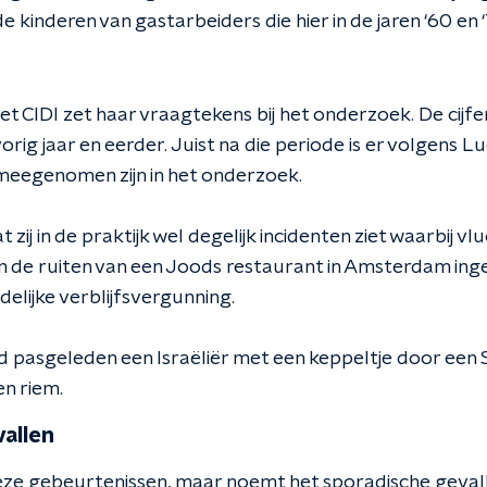
de kinderen van gastarbeiders die hier in de jaren ‘60 en
 CIDI zet haar vraagtekens bij het onderzoek. De cijfers
orig jaar en eerder. Juist na die periode is er volgens
 meegenomen zijn in het onderzoek.
 zij in de praktijk wel degelijk incidenten ziet waarbij v
en de ruiten van een Joods restaurant in Amsterdam in
jdelijke verblijfsvergunning.
d pasgeleden een Israëliër met een keppeltje door een 
n riem.
allen
ze gebeurtenissen, maar noemt het sporadische gevallen