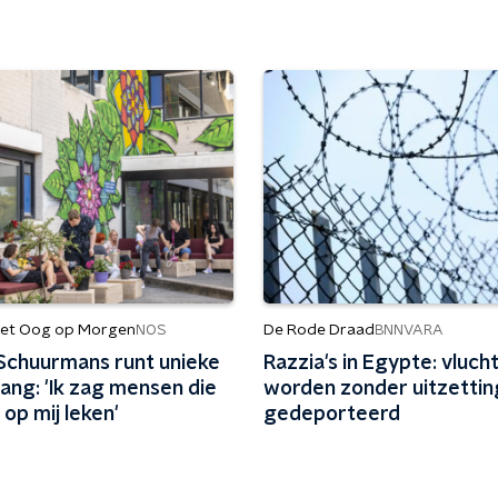
et Oog op Morgen
De Rode Draad
NOS
BNNVARA
Schuurmans runt unieke
Razzia's in Egypte: vluch
ang: 'Ik zag mensen die
worden zonder uitzettin
 op mij leken'
gedeporteerd