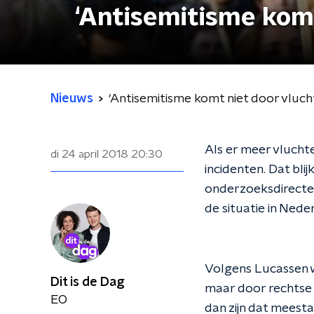
‘Antisemitisme komt
Nieuws
‘Antisemitisme komt niet door vluch
Als er meer vlucht
di 24 april 2018
20:30
incidenten. Dat bli
onderzoeksdirecteur
de situatie in Nede
Volgens Lucassen w
Dit is de Dag
maar door rechtse e
EO
dan zijn dat meest