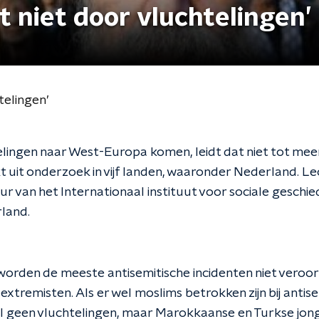
 niet door vluchtelingen’
telingen’
elingen naar West-Europa komen, leidt dat niet tot mee
jkt uit onderzoek in vijf landen, waaronder Nederland. Le
 van het Internationaal instituut voor sociale geschie
rland.
orden de meeste antisemitische incidenten niet veroo
xtremisten. Als er wel moslims betrokken zijn bij antise
al geen vluchtelingen, maar Marokkaanse en Turkse jo