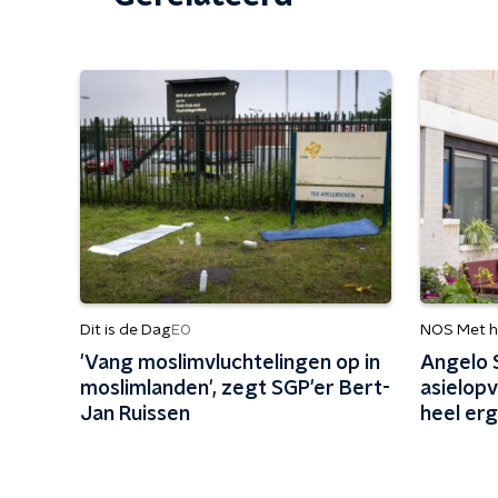
Dit is de Dag
NOS Met h
EO
'Vang mos­lim­vluch­te­lin­gen op in
Angelo 
mos­lim­lan­den', zegt SGP'er Bert-
asielopv
Jan Ruissen
heel erg