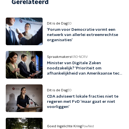
Gerelateerd
Dit is de Dag
EO
'Forum voor Democratie vormt een
netwerk van allerlei extreemrechtse
organisaties'
Spraakmakers
KRO-NCRV
Minister van Digitale Zaken
noodzakelijk? 'Prioriteit om
afhankelijkheid van Amerikaanse tech
terug te dringen'
Dit is de Dag
EO
CDA adviseert lokale fracties niet te
regeren met FvD 'maar gaat er niet
voorliggen'
Goed Ingelichte Kring
PowNed