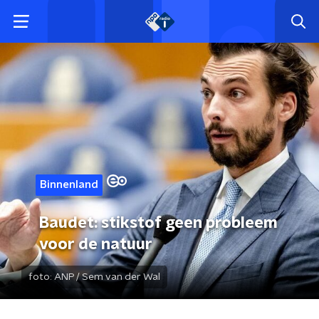
Binnenland
Baudet: stikstof geen probleem
voor de natuur
foto:
ANP / Sem van der Wal