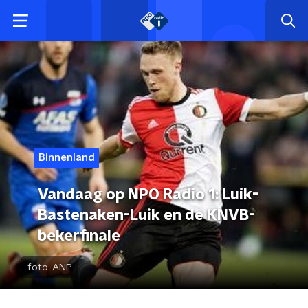
Binnenland
Vandaag op NPO Radio 1: Luik-
Bastenaken-Luik en de KNVB-
bekerfinale
foto:
ANP