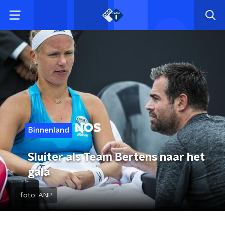
Binnenland
Sluiter als Team Bertens naar het
gala
foto:
ANP