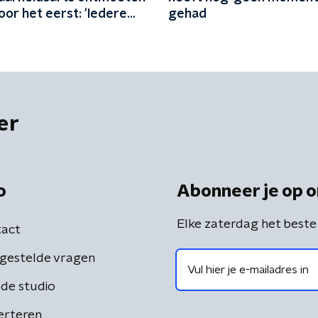
oor het eerst: 'Iedere
gehad
milie erbij'
er
o
Abonneer je op o
Elke zaterdag het beste
act
gestelde vragen
de studio
erteren