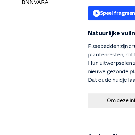
BNNVARA
Speel fragmen
Natuurlijke vuil
Pissebedden zijn c
plantenresten, rot
Hun uitwerpselen z
nieuwe gezonde pla
Dat oude huidje laa
Om deze in