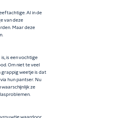
eeftachtige. Al in de
ge van deze
orden. Maar deze
n.
, is een vochtige
d. Om niet te veel
 grappig weetje is dat
 via hun pantser. Nu
waarschijnlijk ze
plasproblemen.
et vrouwtje waardoor