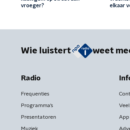
vroeger?
elkaar v
maand fa
Wie luistert
weet me
Radio
Inf
Frequenties
Cont
Programma's
Veel
Presentatoren
App 
Muziek
Adv