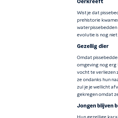
Oerkreeft
Wist je dat pissebed
prehistorie kwamen
waterpissebedden 
evolutie is nog ni
Gezellig dier
Omdat pissebedden 
omgeving nog erg b
vocht te verliezen 
ze ondanks hun naam
zul je je wellicht 
gekregen omdat ze 
Jongen blijven 
Hun gezellige kara