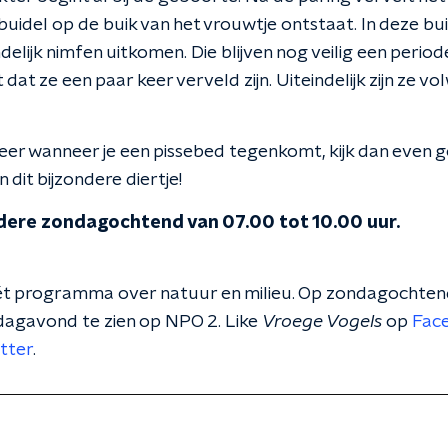
uidel op de buik van het vrouwtje ontstaat. In deze bui
delijk nimfen uitkomen. Die blijven nog veilig een period
at ze een paar keer verveld zijn. Uiteindelijk zijn ze v
eer wanneer je een pissebed tegenkomt, kijk dan even 
n dit bijzondere diertje!
edere zondagochtend van 07.00 tot 10.00 uur.
ét programma over natuur en milieu. Op zondagochtend
jdagavond te zien op NPO 2. Like
Vroege Vogels
op
Fac
tter
.