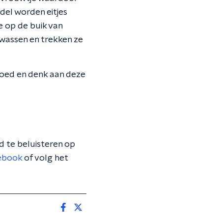
del worden eitjes
e op de buik van
olwassen en trekken ze
goed en denk aan deze
 te beluisteren op
ebook
of volg het