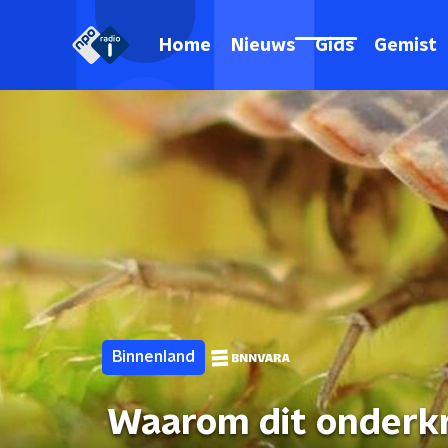
Home
Nieuws
Gids
Gemist
Binnenland
Waarom dit onderkr