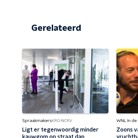
Gerelateerd
Spraakmakers
WNL In de
KRO-NCRV
Ligt er tegenwoordig minder
Zoons v
kauwgom op straat dan
vruchtb