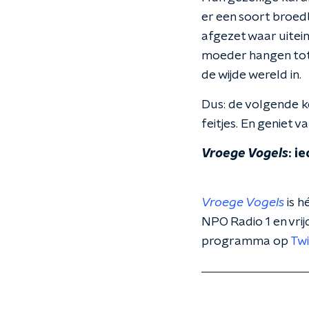
er een soort broedb
afgezet waar uitein
moeder hangen tot d
de wijde wereld in.
Dus: de volgende k
feitjes. En geniet va
Vroege Vogels
: i
Vroege Vogels
is h
NPO Radio 1 en vri
programma op
Twi