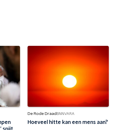
De Rode Draad
BNNVARA
mpen
Hoeveel hitte kan een mens aan?
 spijt