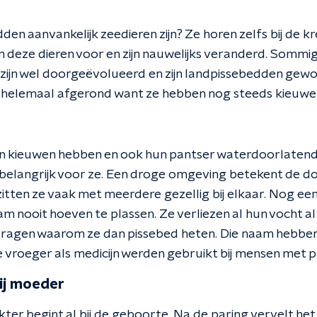
den aanvankelijk zeedieren zijn? Ze horen zelfs bij de kr
 deze dieren voor en zijn nauwelijks veranderd. Sommi
zijn wel doorgeëvolueerd en zijn landpissebedden gew
et helemaal afgerond want ze hebben nog steeds kieuwe
kieuwen hebben en ook hun pantser waterdoorlatend is
elangrijk voor ze. Een droge omgeving betekent de doo
zitten ze vaak met meerdere gezellig bij elkaar. Nog een
 nooit hoeven te plassen. Ze verliezen al hun vocht al
afvragen waarom ze dan pissebed heten. Die naam hebben 
vroeger als medicijn werden gebruikt bij mensen met 
bij moeder
kter begint al bij de geboorte. Na de paring vervelt h