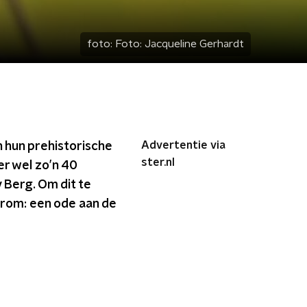
foto:
Foto: Jacqueline Gerhardt
Advertentie via
n hun prehistorische
ster.nl
er wel zo’n 40
 Berg. Om dit te
arom: een ode aan de