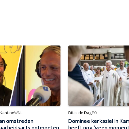
 Kantine
Dit is de Dag
WNL
EO
an omstreden
Dominee kerkasiel in Ka
aarheidsarts ontmoeten
heeft nog 'geen moment'