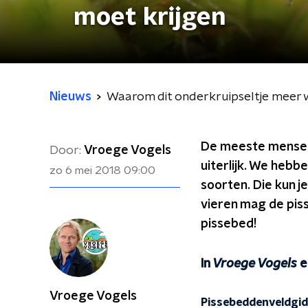
moet krijgen
Nieuws
Waarom dit onderkruipseltje meer 
De meeste mensen h
Door:
Vroege Vogels
uiterlijk. We hebb
zo 6 mei 2018
09:00
soorten. Die kun j
vieren mag de pis
pissebed!
In
Vroege Vogels
e
Vroege Vogels
Pissebeddenveldgi