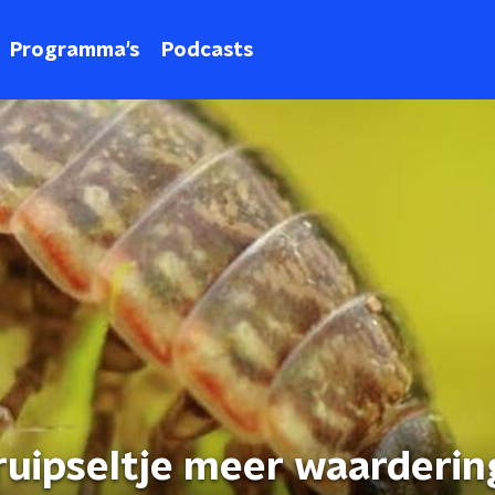
Programma's
Podcasts
uipseltje meer waarderin