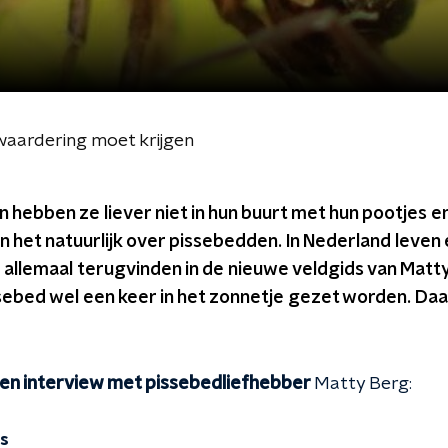
waardering moet krijgen
ebben ze liever niet in hun buurt met hun pootjes e
en het natuurlijk over pissebedden. In Nederland leven 
e allemaal terugvinden in de nieuwe veldgids van Matty
sebed wel een keer in het zonnetje gezet worden. Da
en interview met pissebedliefhebber
Matty Berg:
ds