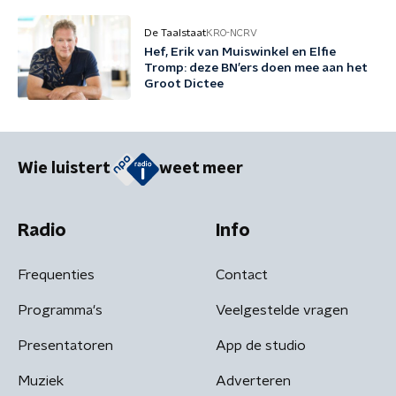
De Taalstaat
KRO-NCRV
Hef, Erik van Muiswinkel en Elfie
Tromp: deze BN’ers doen mee aan het
Groot Dictee
Wie luistert
weet meer
Radio
Info
Frequenties
Contact
Programma's
Veelgestelde vragen
Presentatoren
App de studio
Muziek
Adverteren