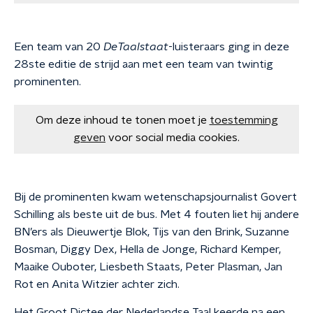
Een team van 20
DeTaalstaat
-luisteraars ging in deze
28ste editie de strijd aan met een team van twintig
prominenten.
Om deze inhoud te tonen moet je
toestemming
geven
voor social media cookies.
Bij de prominenten kwam wetenschapsjournalist Govert
Schilling als beste uit de bus. Met 4 fouten liet hij andere
BN’ers als Dieuwertje Blok, Tijs van den Brink, Suzanne
Bosman, Diggy Dex, Hella de Jonge, Richard Kemper,
Maaike Ouboter, Liesbeth Staats, Peter Plasman, Jan
Rot en Anita Witzier achter zich.
Het Groot Dictee der Nederlandse Taal keerde na een