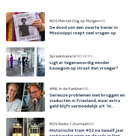
NOS Met het Oog op Morgen
NOS
De dood van een zwarte tiener in
Mississippi roept veel vragen op
Spraakmakers
KRO-NCRV
Ligt er tegenwoordig minder
kauwgom op straat dan vroeger?
WNL In de Kantine
WNL
Serieuze problemen met bruggen en
viaducten in Friesland, maar extra
geld blijft vermoedelijk uit: 'In
Friesland kunnen we niet nog een
jaartje wachten'
NOS Radio 1 Journaal
NOS
Historische tram 402 na twaalf jaar