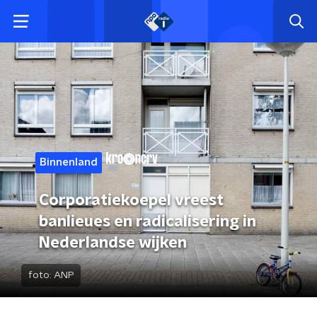
Binnenland
Corporatiekoepel vreest
banlieues en radicalisering in
Nederlandse wijken
foto:
ANP