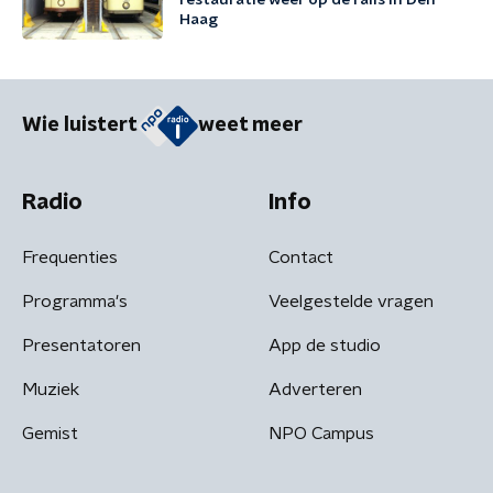
restauratie weer op de rails in Den
Haag
Wie luistert
weet meer
Radio
Info
Frequenties
Contact
Programma's
Veelgestelde vragen
Presentatoren
App de studio
Muziek
Adverteren
Gemist
NPO Campus