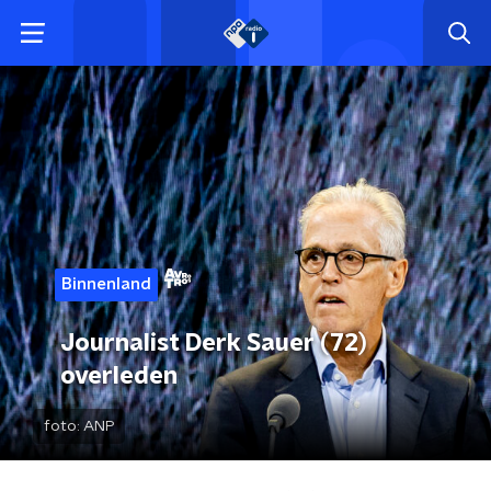
Binnenland
Journalist Derk Sauer (72)
overleden
foto:
ANP