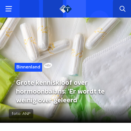
Binnenland
Grote kenniskloof over
hormoonbalans: 'Er wordt te
weinig over geleerd'
foto:
ANP