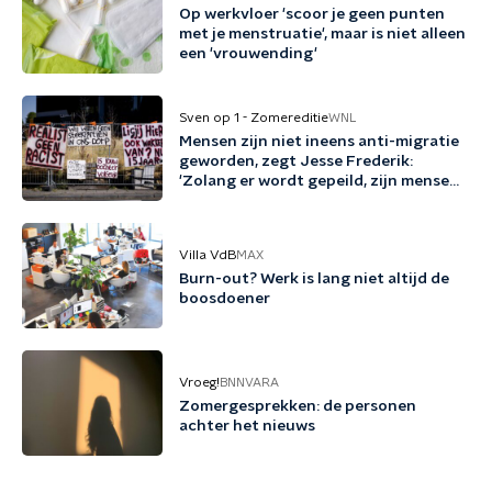
Op werkvloer 'scoor je geen punten
met je menstruatie', maar is niet alleen
een 'vrouwending'
Sven op 1 - Zomereditie
WNL
Mensen zijn niet ineens anti-migratie
geworden, zegt Jesse Frederik:
'Zolang er wordt gepeild, zijn mensen
tegen migratie'
Villa VdB
MAX
Burn-out? Werk is lang niet altijd de
boosdoener
Vroeg!
BNNVARA
Zomergesprekken: de personen
achter het nieuws