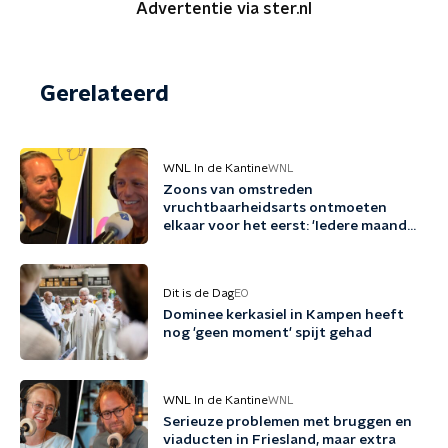
Advertentie via ster.nl
Gerelateerd
WNL In de Kantine
WNL
Zoons van omstreden
vruchtbaarheidsarts ontmoeten
elkaar voor het eerst: 'Iedere maand
familie erbij'
Dit is de Dag
EO
Dominee kerkasiel in Kampen heeft
nog 'geen moment' spijt gehad
WNL In de Kantine
WNL
Serieuze problemen met bruggen en
viaducten in Friesland, maar extra