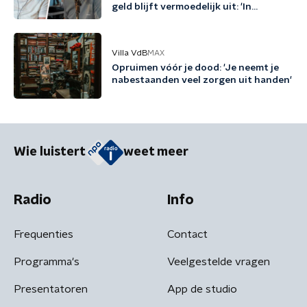
geld blijft vermoedelijk uit: 'In
Friesland kunnen we niet nog een
jaartje wachten'
Villa VdB
MAX
Opruimen vóór je dood: 'Je neemt je
nabestaanden veel zorgen uit handen'
Wie luistert
weet meer
Radio
Info
Frequenties
Contact
Programma's
Veelgestelde vragen
Presentatoren
App de studio