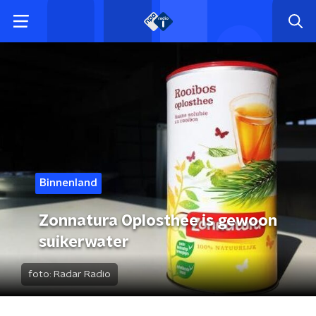
Binnenland
Zonnatura Oplosthee is gewoon
suikerwater
foto:
Radar Radio